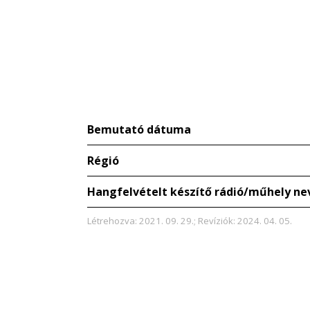
Bemutató dátuma
Régió
Hangfelvételt készítő rádió/műhely ne
Létrehozva: 2021. 09. 29.; Revíziók: 2024. 04. 05.