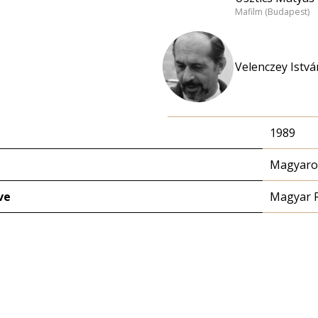
Mafilm (Budapest)
Velenczey Istvá
1989
Magyaror
ve
Magyar 