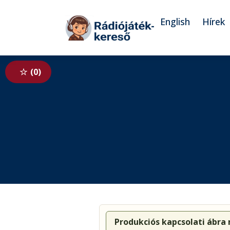
Tovább a navigációhoz
Tovább a tartalomhoz
English
Hírek
0
Produkciós kapcsolati ábra