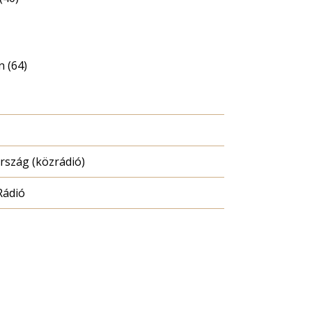
n (64)
szág (közrádió)
Rádió