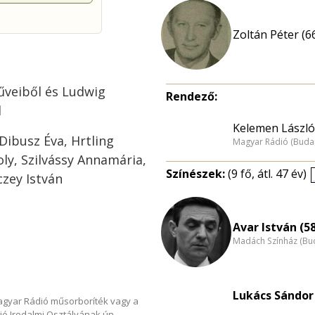
Zoltán Péter (6
űveiből és Ludwig
Rendező:
l
Kelemen László
Dibusz Éva, Hrtling
Magyar Rádió (Buda
ly, Szilvássy Annamária,
Színészek:
(9 fő, átl. 47 év)
czey István
Avar István (5
Madách Színház (Bu
Lukács Sándor 
Magyar Rádió műsorboríték vagy a
ió Irodalmi Osztályának ún.