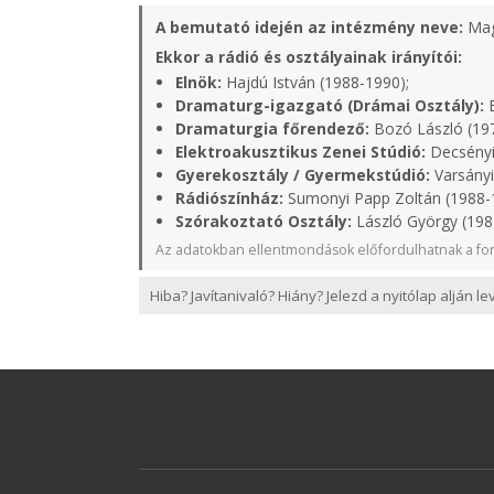
A bemutató idején az intézmény neve:
Mag
Ekkor a rádió és osztályainak irányítói:
Elnök:
Hajdú István (1988-1990);
Dramaturg-igazgató (Drámai Osztály):
B
Dramaturgia főrendező:
Bozó László (19
Elektroakusztikus Zenei Stúdió:
Decsényi
Gyerekosztály / Gyermekstúdió:
Varsányi
Rádiószínház:
Sumonyi Papp Zoltán (1988-
Szórakoztató Osztály:
László György (1987
Az adatokban ellentmondások előfordulhatnak a for
Hiba? Javítanivaló? Hiány? Jelezd a nyitólap alján l