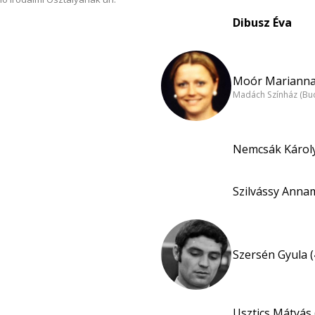
Dibusz Éva
Moór Marianna
Madách Színház (Bu
Nemcsák Károly
Szilvássy Annam
Szersén Gyula (
Usztics Mátyás 