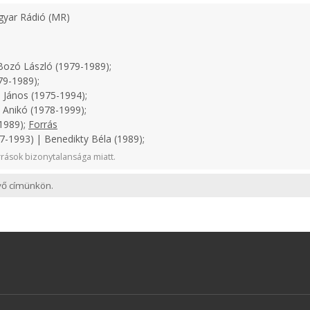
yar Rádió (MR)
ozó László (1979-1989);
79-1989);
 János (1975-1994);
 Anikó (1978-1999);
1989);
Forrás
-1993) | Benedikty Béla (1989);
rások bizonytalansága miatt.
evő címünkön.