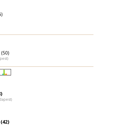
6)
 (50)
pest)
Életkori
eloszlás
nagyítása
8)
dapest)
(42)