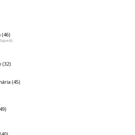
 (46)
dapest)
 (32)
ária (45)
49)
(40)