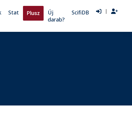
|
k
Stat
Új
ScifiDB
Plusz
darab?