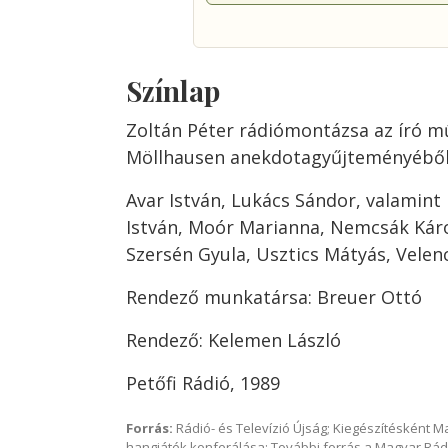
Színlap
Zoltán Péter rádiómontázsa az író m
Möllhausen anekdotagyűjteményébő
Avar István, Lukács Sándor, valamint 
István, Moór Marianna, Nemcsák Káro
Szersén Gyula, Usztics Mátyás, Velen
Rendező munkatársa: Breuer Ottó
Rendező: Kelemen László
Petőfi Rádió, 1989
Forrás:
Rádió- és Televízió Újság; Kiegészítésként 
hangjáték konferálása; További forrás a Magyar Rád