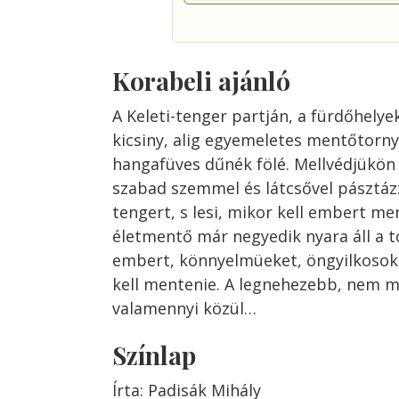
Korabeli ajánló
A Keleti-tenger partján, a fürdőhely
kicsiny, alig egyemeletes mentőtor
hangafüves dűnék fölé. Mellvédjükön o
szabad szemmel és látcsővel pásztáz
tengert, s lesi, mikor kell embert men
életmentő már negyedik nyara áll a 
embert, könnyelmüeket, öngyilkosoka
kell mentenie. A legnehezebb, nem 
valamennyi közül…
Színlap
Írta: Padisák Mihály