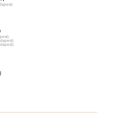
dapest)
)
pest)
udapest)
udapest)
)