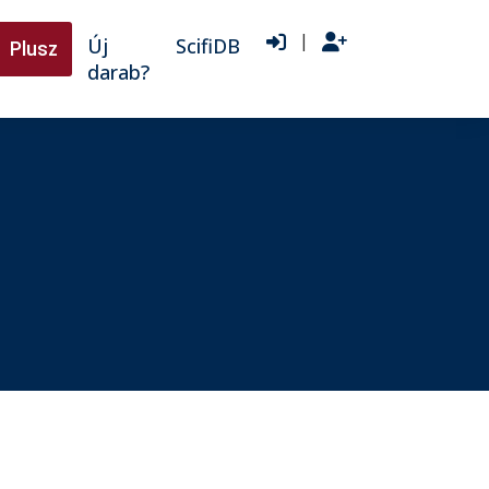
|
Új
ScifiDB
Plusz
darab?