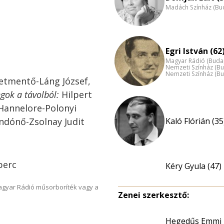
Madách Színház (Bu
Egri István (62
Magyar Rádió (Buda
Nemzeti Színház (B
Nemzeti Színház (B
letmentő-Láng József,
gok a távolból:
Hilpert
, Hannelore-Polonyi
dónő-Zsolnay Judit
Kaló Flórián (35
perc
Kéry Gyula (47)
Magyar Rádió műsorboríték vagy a
Zenei szerkesztő:
Hegedűs Emmi