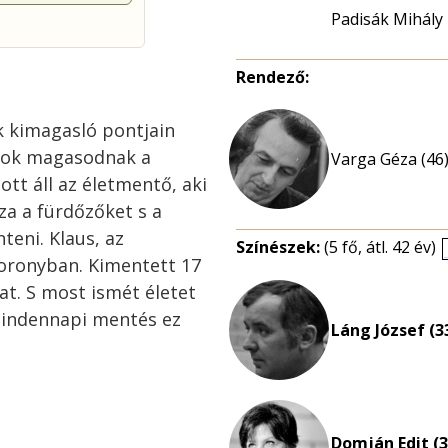
Padisák Mihály
Rendező:
ek kimagasló pontjain
nyok magasodnak a
Varga Géza (46
tt áll az életmentő, aki
za a fürdőzőket s a
teni. Klaus, az
Színészek:
(5 fő, átl. 42 év)
toronyban. Kimentett 17
t. S most ismét életet
mindennapi mentés ez
Láng József (3
Domján Edit (3