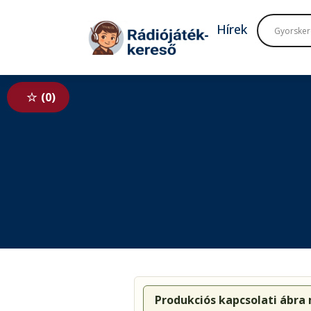
Tovább a navigációhoz
Tovább a tartalomhoz
Hírek
0
Produkciós kapcsolati ábra