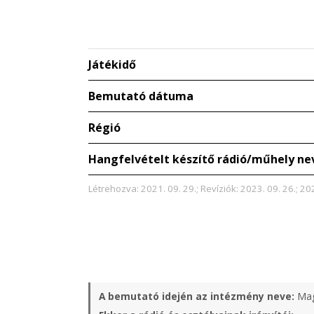
Játékidő
Bemutató dátuma
Régió
Hangfelvételt készítő rádió/műhely ne
Létrehozva: 2021. 09. 29.; Revíziók: 2023. 09. 26.; 20
A bemutató idején az intézmény neve:
Mag