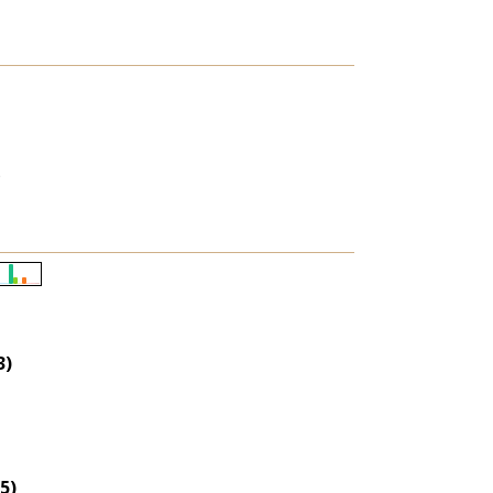
)
Életkori
eloszlás
nagyítása
3)
5)