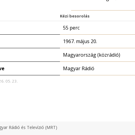
Kézi besorolás
55 perc
1967. május 20.
Magyarország (közrádió)
ve
Magyar Rádió
26. 05. 23.
yar Rádió és Televízió (MRT)