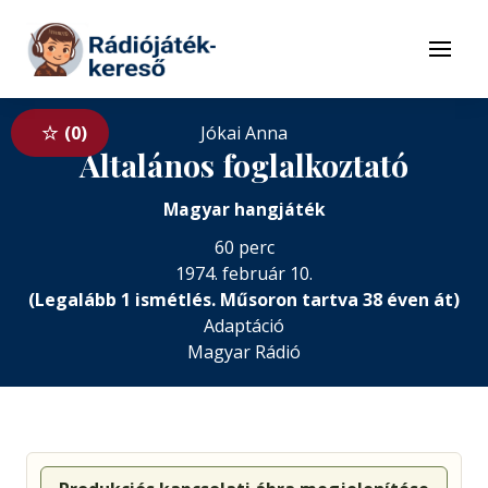
Tovább a navigációhoz
Tovább a tartalomhoz
Menü
0
Jókai Anna
Általános foglalkoztató
Magyar hangjáték
60 perc
1974. február 10.
(Legalább 1 ismétlés. Műsoron tartva 38 éven át)
Adaptáció
Magyar Rádió