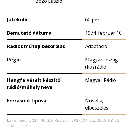
Bozó László
Játékidő
60 perc
Bemutató dátuma
1974. február 10.
Rádiós műfaji besorolás
Adaptáció
Régió
Magyarország
(közrádió)
Hangfelvételt készítő
Magyar Rádió
rádió/műhely neve
Forrásmű típusa
Novella,
elbeszélés
Létrehozva: 2021. 09. 29.; Revíziók: 2024. 04. 05.; 2025. 08. 25.;
2026. 05. 26.