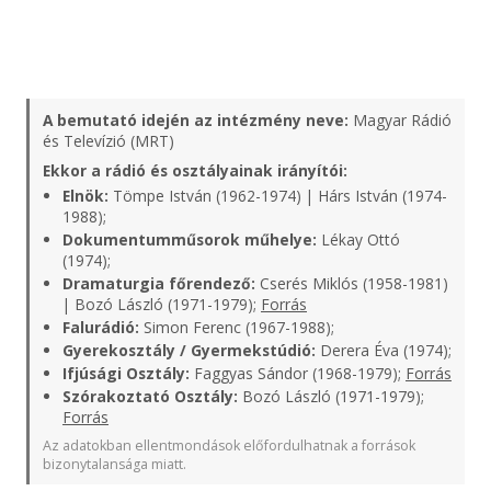
A bemutató idején az intézmény neve:
Magyar Rádió
és Televízió (MRT)
Ekkor a rádió és osztályainak irányítói:
Elnök:
Tömpe István (1962-1974) | Hárs István (1974-
1988);
Dokumentumműsorok műhelye:
Lékay Ottó
(1974);
Dramaturgia főrendező:
Cserés Miklós (1958-1981)
| Bozó László (1971-1979);
Forrás
Falurádió:
Simon Ferenc (1967-1988);
Gyerekosztály / Gyermekstúdió:
Derera Éva (1974);
Ifjúsági Osztály:
Faggyas Sándor (1968-1979);
Forrás
Szórakoztató Osztály:
Bozó László (1971-1979);
Forrás
Az adatokban ellentmondások előfordulhatnak a források
bizonytalansága miatt.