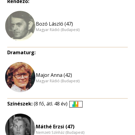
Rendező:
Bozó László (47)
Magyar Rádió (Budapest)
Dramaturg:
Major Anna (42)
Magyar Rádió (Budapest)
Színészek:
(8 fő, átl. 48 év)
Életkori
eloszlás
nagyítása
Máthé Erzsi (47)
Nemzeti Színház (Budapest)