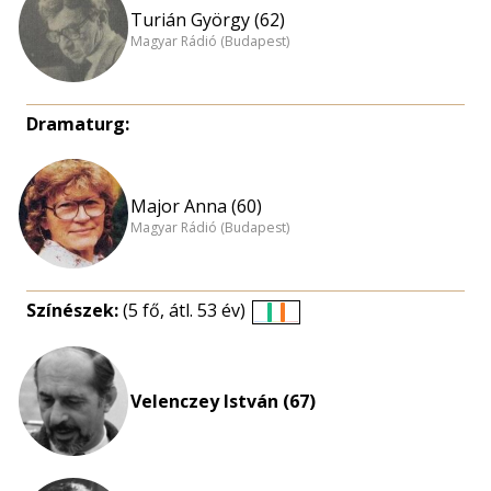
Turián György (62)
Magyar Rádió (Budapest)
Dramaturg:
Major Anna (60)
Magyar Rádió (Budapest)
Színészek:
(5 fő, átl. 53 év)
Életkori
eloszlás
nagyítása
Velenczey István (67)