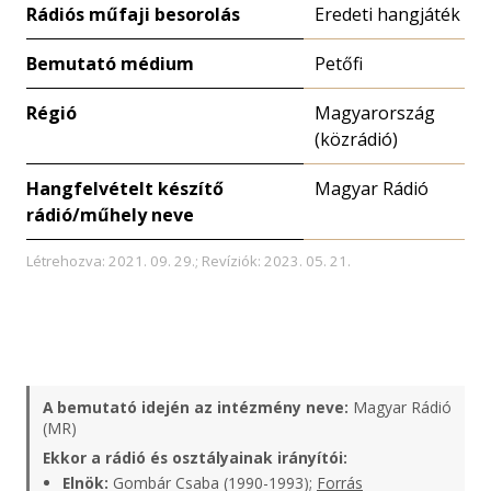
Rádiós műfaji besorolás
Eredeti hangjáték
Bemutató médium
Petőfi
Régió
Magyarország
(közrádió)
Hangfelvételt készítő
Magyar Rádió
rádió/műhely neve
Létrehozva: 2021. 09. 29.; Revíziók: 2023. 05. 21.
A bemutató idején az intézmény neve:
Magyar Rádió
(MR)
Ekkor a rádió és osztályainak irányítói:
Elnök:
Gombár Csaba (1990-1993);
Forrás