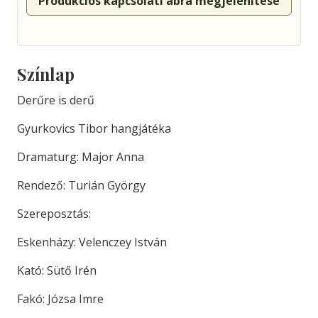
Produkciós kapcsolati ábra megjelenítése
Színlap
Derűre is derű
Gyurkovics Tibor hangjátéka
Dramaturg: Major Anna
Rendező: Turián György
Szereposztás:
Eskenházy: Velenczey István
Kató: Sütő Irén
Fakó: Józsa Imre