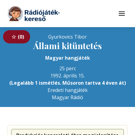
Tovább a navigációhoz
Tovább a tartalomhoz
Menü
0
Gyurkovics Tibor
Állami kitüntetés
Magyar hangjáték
25 perc
1992. április 15.
(Legalább 1 ismétlés. Műsoron tartva 4 éven át)
Eredeti hangjáték
Magyar Rádió