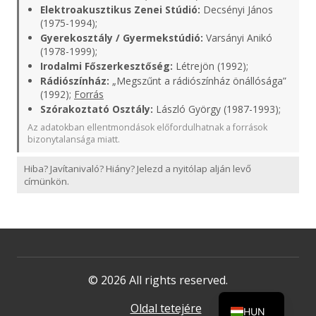
Elektroakusztikus Zenei Stúdió:
Decsényi János
(1975-1994);
Gyerekosztály / Gyermekstúdió:
Varsányi Anikó
(1978-1999);
Irodalmi Főszerkesztőség:
Létrejön (1992);
Rádiószínház:
„Megszűnt a rádiószínház önállósága”
(1992);
Forrás
Szórakoztató Osztály:
László György (1987-1993);
Az adatokban ellentmondások előfordulhatnak a források
bizonytalansága miatt.
Hiba? Javítanivaló? Hiány? Jelezd a nyitólap alján levő
címünkön.
© 2026 All rights reserved.
Oldal tetejére
HUN