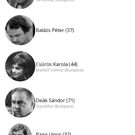
Balázs Péter (37)
Csűrös Karola (44)
Madách Színház (Budapest)
Deák Sándor (71)
Vígszínház (Budapest)
Papp János (32)