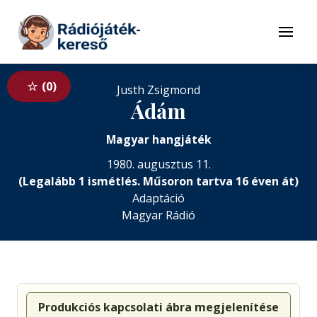
Tovább a navigációhoz
Tovább a tartalomhoz
Menü
0
Justh Zsigmond
Ádám
Magyar hangjáték
1980. augusztus 11.
(Legalább 1 ismétlés. Műsoron tartva 16 éven át)
Adaptáció
Magyar Rádió
Produkciós kapcsolati ábra megjelenítése