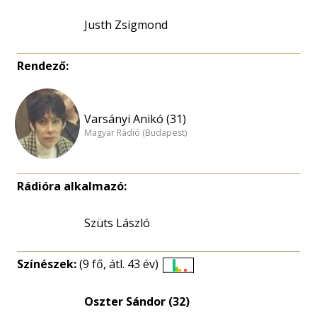
Justh Zsigmond
Rendező:
Varsányi Anikó (31)
Magyar Rádió (Budapest)
Rádióra alkalmazó:
Szüts László
Színészek:
(9 fő, átl. 43 év)
Életkori
eloszlás
Oszter Sándor (32)
nagyítása