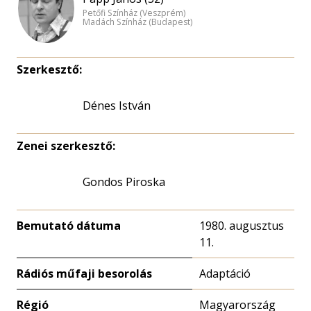
Petőfi Színház (Veszprém)
Madách Színház (Budapest)
Szerkesztő:
Dénes István
Zenei szerkesztő:
Gondos Piroska
Bemutató dátuma
1980. augusztus
11.
Rádiós műfaji besorolás
Adaptáció
Régió
Magyarország