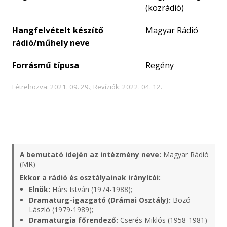
(közrádió)
Hangfelvételt készítő
Magyar Rádió
rádió/műhely neve
Forrásmű típusa
Regény
Létrehozva: 2021. 09. 29.; Revíziók: 2022. 04. 12.
A bemutató idején az intézmény neve:
Magyar Rádió
(MR)
Ekkor a rádió és osztályainak irányítói:
Elnök:
Hárs István (1974-1988);
Dramaturg-igazgató (Drámai Osztály):
Bozó
László (1979-1989);
Dramaturgia főrendező:
Cserés Miklós (1958-1981)