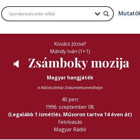
Mutató
Kovács József
Mándy Iván (†+1)
Zsámboky mozija
🔈
Magyar hangjáték
A Rádiószínház Dokumentumműhelye
40 perc
1996. szeptember 08.
(Legalább 1 ismétlés. Műsoron tartva 14 éven át)
Felolvasás
Magyar Rádió