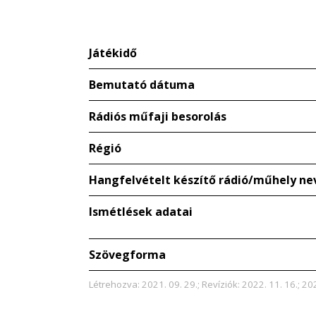
Játékidő
Bemutató dátuma
Rádiós műfaji besorolás
Régió
Hangfelvételt készítő rádió/műhely ne
Ismétlések adatai
Szövegforma
Létrehozva: 2021. 09. 29.; Revíziók: 2022. 11. 16.; 202