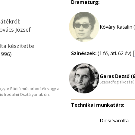
Dramaturg:
átékról:
Kőváry Katalin 
Kovács József
lta készítette
Színészek:
(1 fő, átl. 62 év)
1996)
Garas Dezső (6
Szabadfoglalkozású
Magyar Rádió műsorboríték vagy a
ió Irodalmi Osztályának ún.
Technikai munkatárs:
Diósi Sarolta