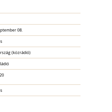
eptember 08.
ás
szág (közrádió)
Rádió
20
ás