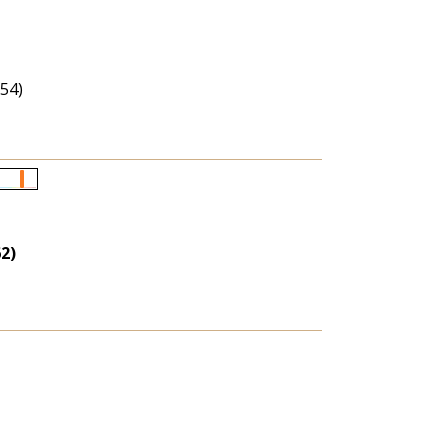
(54)
Életkori
eloszlás
nagyítása
2)