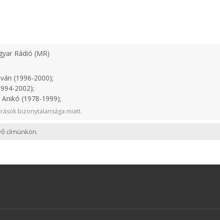
yar Rádió (MR)
tván (1996-2000);
1994-2002);
 Anikó (1978-1999);
rások bizonytalansága miatt.
evő címünkön.