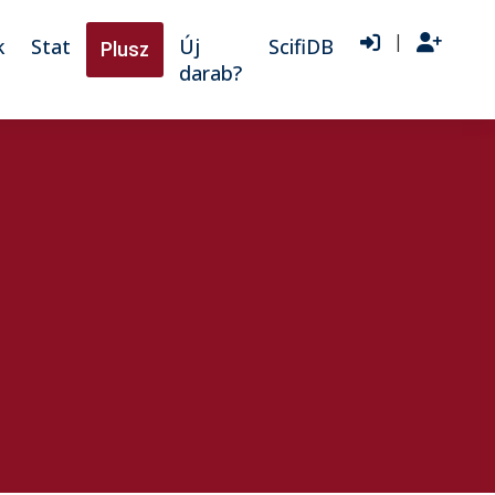
|
k
Stat
Új
ScifiDB
Plusz
darab?