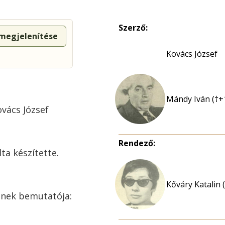
Szerző:
 megjelenítése
Kovács József
Mándy Iván (†+
ovács József
Rendező:
lta készítette.
Kőváry Katalin 
nek bemutatója: