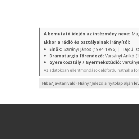
A bemutató idején az intézmény neve:
Mag
Ekkor a rádió és osztályainak irányítói:
Elnök:
Szirányi János (1994-1996) | Hajdú Is
Dramaturgia főrendező:
Varsányi Anikó (
Gyerekosztály / Gyermekstúdió:
Varsányi
Az adatokban ellentmondások előfordulhatnak a for
Hiba? Javítanivaló? Hiány? Jelezd a nyitólap alján l