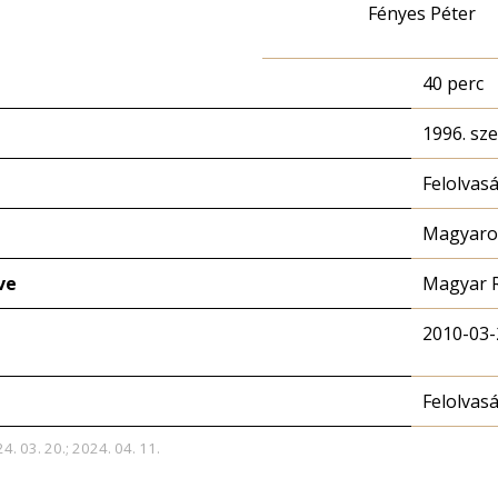
Fényes Péter
40 perc
1996. sz
Felolvas
Magyaror
ve
Magyar 
2010-03-
Felolvas
4. 03. 20.; 2024. 04. 11.