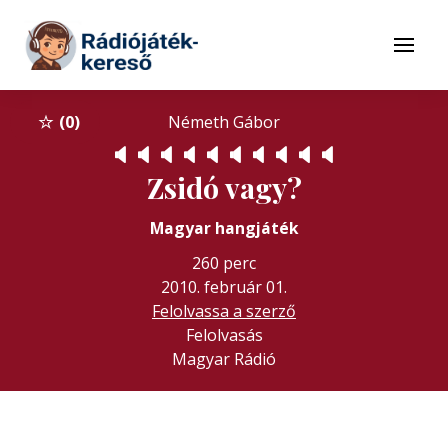
Tovább a navigációhoz
Tovább a tartalomhoz
Menü
0
Németh Gábor
🔈
🔈
🔈
🔈
🔈
🔈
🔈
🔈
🔈
🔈
Zsidó vagy?
Magyar hangjáték
260 perc
2010. február 01.
Felolvassa a szerző
Felolvasás
Magyar Rádió