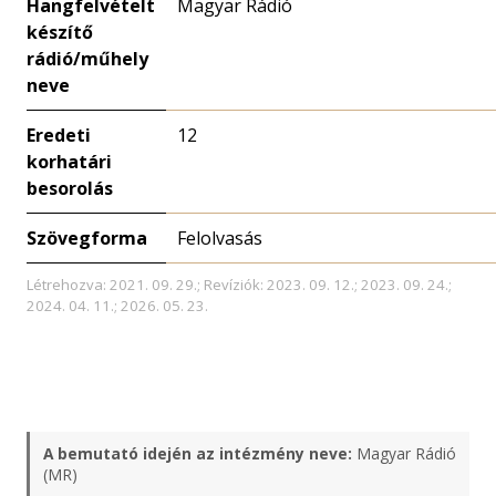
Hangfelvételt
Magyar Rádió
készítő
rádió/műhely
neve
Eredeti
12
korhatári
besorolás
Szövegforma
Felolvasás
Létrehozva: 2021. 09. 29.; Revíziók: 2023. 09. 12.; 2023. 09. 24.;
2024. 04. 11.; 2026. 05. 23.
A bemutató idején az intézmény neve:
Magyar Rádió
(MR)