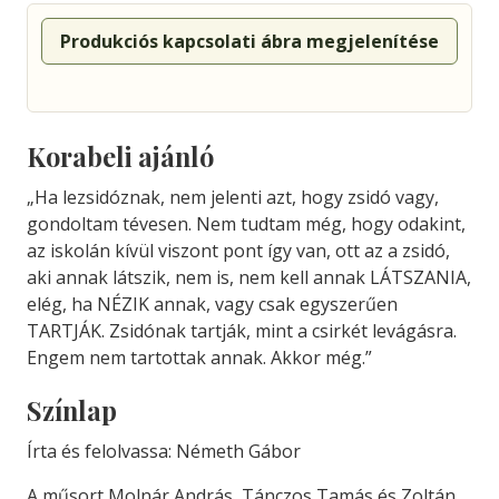
Produkciós kapcsolati ábra megjelenítése
Korabeli ajánló
„Ha lezsidóznak, nem jelenti azt, hogy zsidó vagy,
gondoltam tévesen. Nem tudtam még, hogy odakint,
az iskolán kívül viszont pont így van, ott az a zsidó,
aki annak látszik, nem is, nem kell annak LÁTSZANIA,
elég, ha NÉZIK annak, vagy csak egyszerűen
TARTJÁK. Zsidónak tartják, mint a csirkét levágásra.
Engem nem tartottak annak. Akkor még.”
Színlap
Írta és felolvassa: Németh Gábor
A műsort Molnár András, Tánczos Tamás és Zoltán