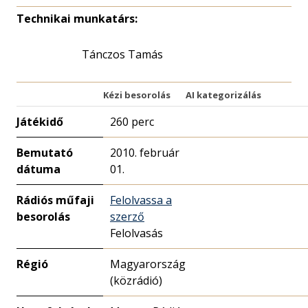
Technikai munkatárs:
Tánczos Tamás
Kézi besorolás
AI kategorizálás
Játékidő
260 perc
Bemutató
2010. február
dátuma
01.
Rádiós műfaji
Felolvassa a
besorolás
szerző
Felolvasás
Régió
Magyarország
(közrádió)