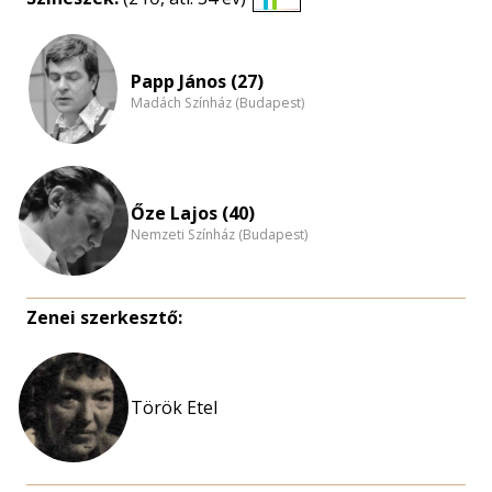
Életkori
eloszlás
nagyítása
Papp János (27)
Madách Színház (Budapest)
Őze Lajos (40)
Nemzeti Színház (Budapest)
Zenei szerkesztő:
Török Etel