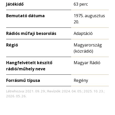
Játékidő
63 perc
Bemutató dátuma
1975. augusztus
20.
Rádiós műfaji besorolás
Adaptáció
Régió
Magyarország
(közrádió)
Hangfelvételt készítő
Magyar Rádió
rádió/műhely neve
Forrásmű típusa
Regény
Létrehozva: 2021. 09. 29.; Revíziók: 2024. 04. 05.; 2025. 10. 23.;
2026. 05. 26.