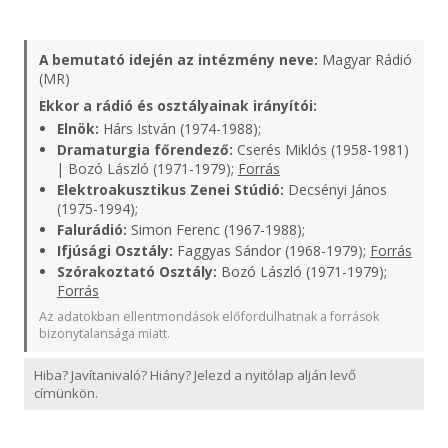
A bemutató idején az intézmény neve:
Magyar Rádió
(MR)
Ekkor a rádió és osztályainak irányítói:
Elnök:
Hárs István (1974-1988);
Dramaturgia főrendező:
Cserés Miklós (1958-1981)
| Bozó László (1971-1979);
Forrás
Elektroakusztikus Zenei Stúdió:
Decsényi János
(1975-1994);
Falurádió:
Simon Ferenc (1967-1988);
Ifjúsági Osztály:
Faggyas Sándor (1968-1979);
Forrás
Szórakoztató Osztály:
Bozó László (1971-1979);
Forrás
Az adatokban ellentmondások előfordulhatnak a források
bizonytalansága miatt.
Hiba? Javítanivaló? Hiány? Jelezd a nyitólap alján levő
címünkön.