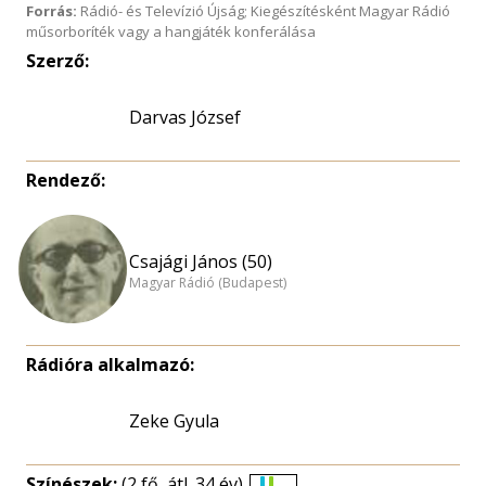
Forrás:
Rádió- és Televízió Újság; Kiegészítésként Magyar Rádió
műsorboríték vagy a hangjáték konferálása
Szerző:
Darvas József
Rendező:
Csajági János (50)
Magyar Rádió (Budapest)
Rádióra alkalmazó:
Zeke Gyula
Színészek:
(2 fő, átl. 34 év)