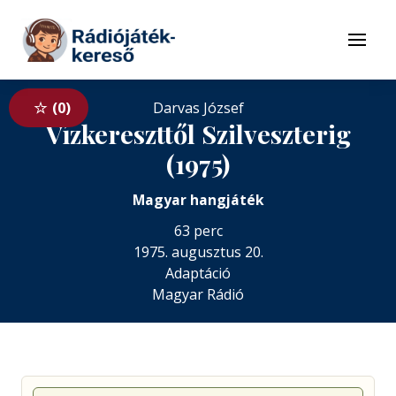
Tovább a navigációhoz
Tovább a tartalomhoz
Menü
0
Darvas József
Vízkereszttől Szilveszterig
(1975)
Magyar hangjáték
63 perc
1975. augusztus 20.
Adaptáció
Magyar Rádió