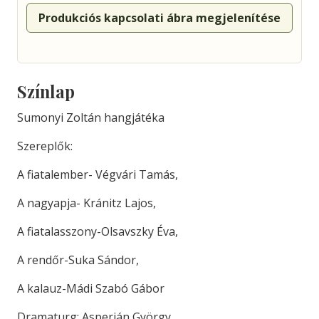
Produkciós kapcsolati ábra megjelenítése
Színlap
Sumonyi Zoltán hangjátéka
Szereplők:
A fiatalember- Végvári Tamás,
A nagyapja- Kránitz Lajos,
A fiatalasszony-Olsavszky Éva,
A rendőr-Suka Sándor,
A kalauz-Mádi Szabó Gábor
Dramaturg: Asperján György