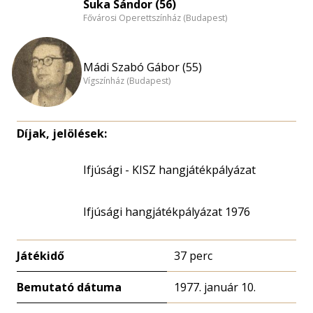
Suka Sándor (56)
Fővárosi Operettszínház (Budapest)
Mádi Szabó Gábor (55)
Vígszínház (Budapest)
Díjak, jelölések:
Ifjúsági - KISZ hangjátékpályázat
Ifjúsági hangjátékpályázat 1976
Játékidő
37 perc
Bemutató dátuma
1977. január 10.