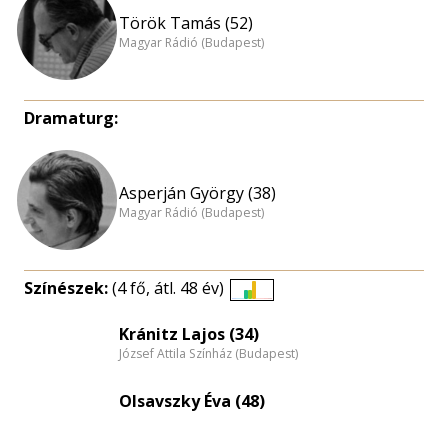
Török Tamás (52)
Magyar Rádió (Budapest)
Dramaturg:
Asperján György (38)
Magyar Rádió (Budapest)
Színészek:
(4 fő, átl. 48 év)
Életkori
eloszlás
Kránitz Lajos (34)
József Attila Színház (Budapest)
nagyítása
Olsavszky Éva (48)