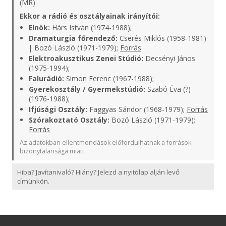
(MR)
Ekkor a rádió és osztályainak irányítói:
Elnök:
Hárs István (1974-1988);
Dramaturgia főrendező:
Cserés Miklós (1958-1981)
| Bozó László (1971-1979);
Forrás
Elektroakusztikus Zenei Stúdió:
Decsényi János
(1975-1994);
Falurádió:
Simon Ferenc (1967-1988);
Gyerekosztály / Gyermekstúdió:
Szabó Éva (?)
(1976-1988);
Ifjúsági Osztály:
Faggyas Sándor (1968-1979);
Forrás
Szórakoztató Osztály:
Bozó László (1971-1979);
Forrás
Az adatokban ellentmondások előfordulhatnak a források
bizonytalansága miatt.
Hiba? Javítanivaló? Hiány? Jelezd a nyitólap alján levő
címünkön.