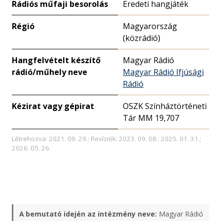
Rádiós műfaji besorolás
Eredeti hangjáték
Régió
Magyarország
(közrádió)
Hangfelvételt készítő
Magyar Rádió
rádió/műhely neve
Magyar Rádió Ifjúsági
Rádió
Kézirat vagy gépirat
OSZK Színháztörténeti
Tár MM 19,707
Létrehozva: 2021. 09. 29.; Revíziók: 2023. 09. 08.; 2025. 01. 31.;
2026. 05. 26.
A bemutató idején az intézmény neve:
Magyar Rádió