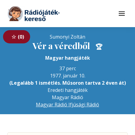
Tovább a navigációhoz
Tovább a tartalomhoz
Menü
0
Sumonyi Zoltán
Vér a véredből
🏆
Magyar hangjáték
37 perc
1977. január 10.
(Legalább 1 ismétlés. Műsoron tartva 2 éven át)
Eredeti hangjáték
Magyar Rádió
Magyar Rádió Ifjúsági Rádió