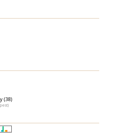
y (38)
pest)
Életkori