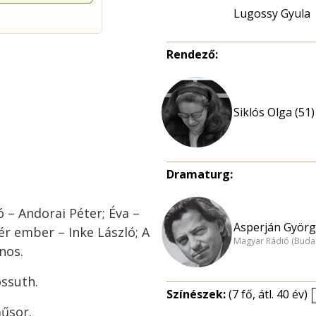
Lugossy Gyula
Rendező:
Siklós Olga (51)
Dramaturg:
ó – Andorai Péter; Éva –
Asperján Györg
vér ember – Inke László; A
Magyar Rádió (Buda
nos.
ossuth.
Színészek:
(7 fő, átl. 40 év)
műsor.