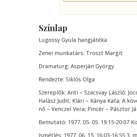
Színlap
Lugossy Gyula hangjátéka
Zenei munkatárs: Troszt Margit
Dramaturg: Asperján György
Rendezte: Siklós Olga
Szereplők: Anti – Szacsvay László; Joc
Halász Judit; Klári – Kánya Kata; A kö
nő – Venczel Vera; Pincér – Pásztor Já
Bemutató: 1977. 05. 05. 19:15-20:07 K
Ismétlés: 1977. 06. 15. 16:03-16:55 3. 