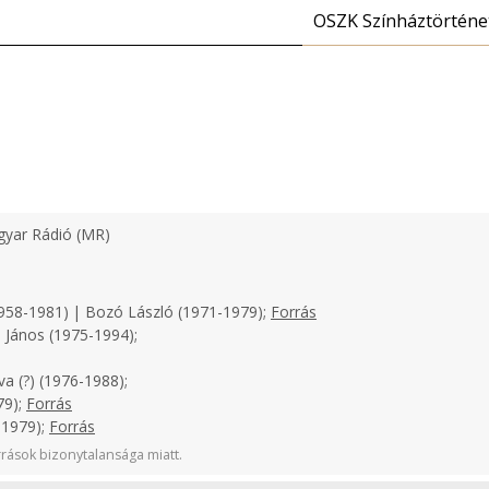
OSZK Színháztörténe
yar Rádió (MR)
958-1981) | Bozó László (1971-1979);
Forrás
 János (1975-1994);
a (?) (1976-1988);
79);
Forrás
-1979);
Forrás
rások bizonytalansága miatt.