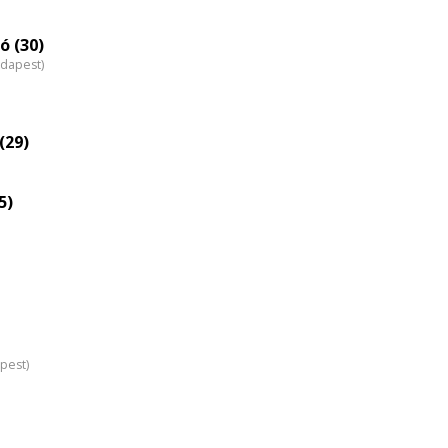
eloszlás
nagyítása
ó (30)
udapest)
(29)
5)
pest)