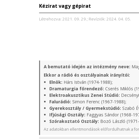
Kézirat vagy gépirat
Létrehozva: 2021. 09. 29.; Revíziók: 2024. 04. 05.
A bemutató idején az intézmény neve:
Mag
Ekkor a rádió és osztályainak irányítói:
Elnök:
Hárs István (1974-1988);
Dramaturgia főrendező:
Cserés Miklós (1
Elektroakusztikus Zenei Stúdió:
Decsényi
Falurádió:
Simon Ferenc (1967-1988);
Gyerekosztály / Gyermekstúdió:
Szabó Év
Ifjúsági Osztály:
Faggyas Sándor (1968-19
Szórakoztató Osztály:
Bozó László (1971
Az adatokban ellentmondások előfordulhatnak a for