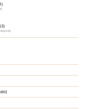
1)
t)
63)
udapest)
dió)