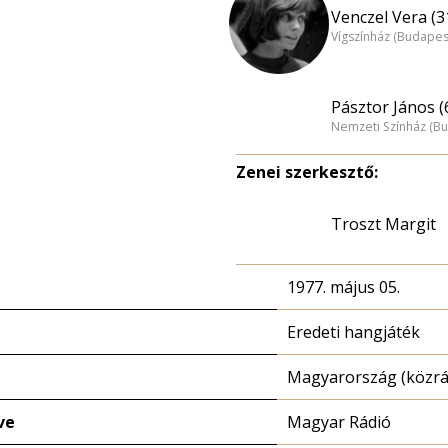
Venczel Vera (3
Vígszínház (Budapes
Pásztor János (
Nemzeti Színház (B
Zenei szerkesztő:
Troszt Margit
1977. május 05.
Eredeti hangjáték
Magyarország (közrá
ve
Magyar Rádió