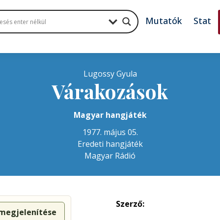
Mutatók
Stat
Lugossy Gyula
Várakozások
Magyar hangjáték
1977. május 05.
Eredeti hangjáték
Magyar Rádió
Szerző:
 megjelenítése