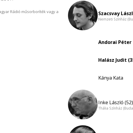
Magyar Rádió műsorboríték vagy a
Szacsvay Lászl
Nemzeti Színház (B
Andorai Péter 
Halász Judit (3
Kánya Kata
Inke László (52)
Thália Színház (Buda