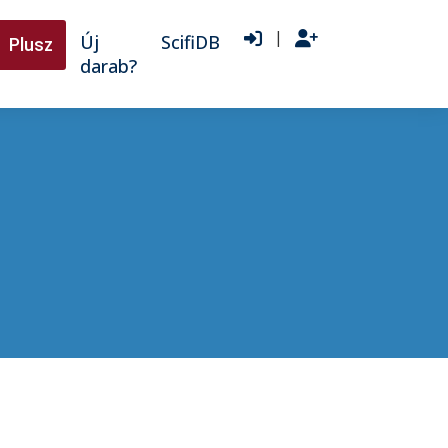
|
Új
ScifiDB
Plusz
darab?