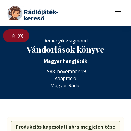
Tovább a navigációhoz
Tovább a tartalomhoz
Menü
0
Remenyik Zsigmond
Vándorlások könyve
Magyar hangjáték
1988. november 19.
Adaptáció
Magyar Rádió
Produkciós kapcsolati ábra megjelenítése