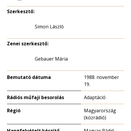
Szerkesztő:
Simon László
Zenei szerkesztő:
Gebauer Mária
Bemutató dátuma
1988. november
19.
Rádiós műfaji besorolás
Adaptáció
Régió
Magyarország
(közrádió)
Hangfelvételt készítő
Magyar Rádió