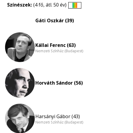
Színészek:
(4 fő, átl. 50 év)
Életkori
eloszlás
Gáti Oszkár (39)
nagyítása
Kállai Ferenc (63)
Nemzeti Színház (Budapest)
Horváth Sándor (56)
Harsányi Gábor (43)
Nemzeti Színház (Budapest)