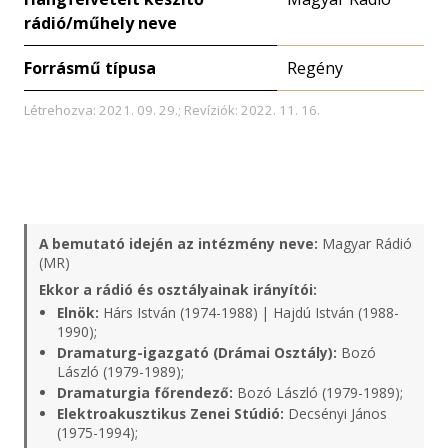
rádió/műhely neve
Forrásmű típusa
Regény
Létrehozva: 2021. 09. 29.; Revíziók: 2022. 11. 16.
A bemutató idején az intézmény neve:
Magyar Rádió
(MR)
Ekkor a rádió és osztályainak irányítói:
Elnök:
Hárs István (1974-1988) | Hajdú István (1988-
1990);
Dramaturg-igazgató (Drámai Osztály):
Bozó
László (1979-1989);
Dramaturgia főrendező:
Bozó László (1979-1989);
Elektroakusztikus Zenei Stúdió:
Decsényi János
(1975-1994);