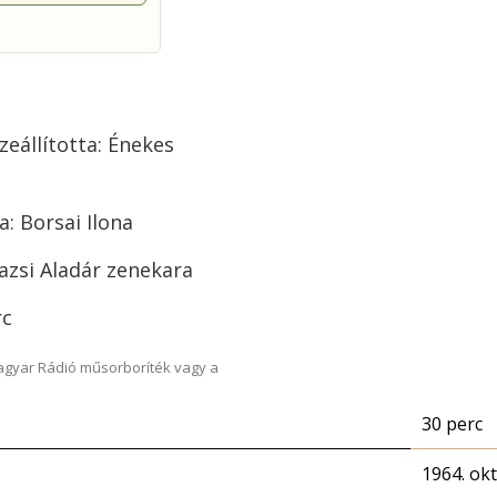
eállította: Énekes
: Borsai Ilona
Gazsi Aladár zenekara
rc
Magyar Rádió műsorboríték vagy a
30 perc
1964. ok