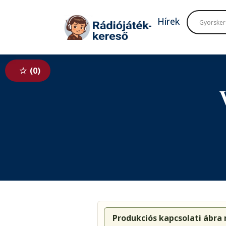
Tovább a navigációhoz
Tovább a tartalomhoz
Hírek
0
Produkciós kapcsolati ábra