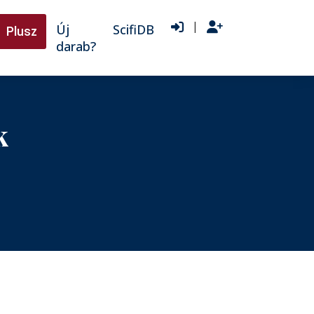
|
Új
ScifiDB
Plusz
darab?
k