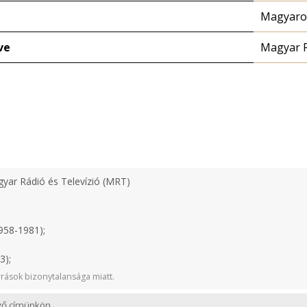
Magyaror
ve
Magyar 
yar Rádió és Televízió (MRT)
958-1981);
3);
rások bizonytalansága miatt.
evő címünkön.