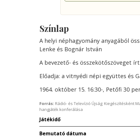
Színlap
A helyi néphagyomány anyagából össz
Lenke és Bognár István
A bevezető- és összekötőszöveget írta
Előadja: a vitnyédi népi együttes és 
1964. október 15. 16:30-, Petőfi 30 pe
Forrás:
Rádió- és Televízió Újság; Kiegészítésként 
hangjáték konferálása
Játékidő
Bemutató dátuma