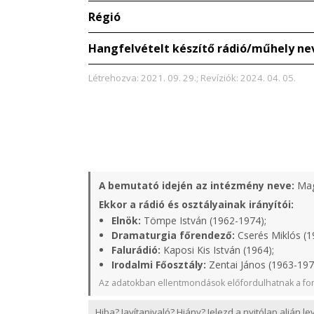
Régió
Hangfelvételt készítő rádió/műhely ne
Létrehozva: 2021. 09. 29.; Revíziók: 2024. 04. 05.
A bemutató idején az intézmény neve:
Mag
Ekkor a rádió és osztályainak irányítói:
Elnök:
Tömpe István (1962-1974);
Dramaturgia főrendező:
Cserés Miklós (1
Falurádió:
Kaposi Kis István (1964);
Irodalmi Főosztály:
Zentai János (1963-197
Az adatokban ellentmondások előfordulhatnak a for
Hiba? Javítanivaló? Hiány? Jelezd a nyitólap alján l