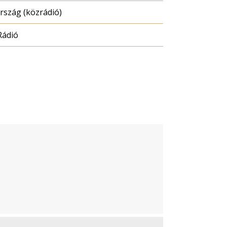
szág (közrádió)
Rádió