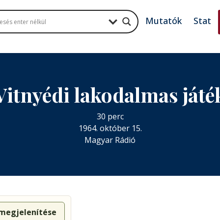
Mutatók
Stat
Vitnyédi lakodalmas játé
30 perc
1964. október 15.
Magyar Rádió
 megjelenítése