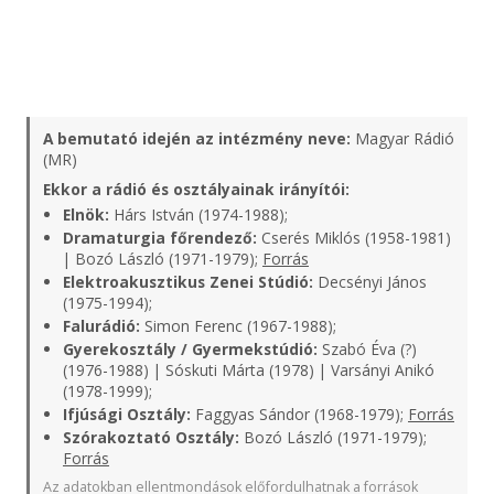
A bemutató idején az intézmény neve:
Magyar Rádió
(MR)
Ekkor a rádió és osztályainak irányítói:
Elnök:
Hárs István (1974-1988);
Dramaturgia főrendező:
Cserés Miklós (1958-1981)
| Bozó László (1971-1979);
Forrás
Elektroakusztikus Zenei Stúdió:
Decsényi János
(1975-1994);
Falurádió:
Simon Ferenc (1967-1988);
Gyerekosztály / Gyermekstúdió:
Szabó Éva (?)
(1976-1988) | Sóskuti Márta (1978) | Varsányi Anikó
(1978-1999);
Ifjúsági Osztály:
Faggyas Sándor (1968-1979);
Forrás
Szórakoztató Osztály:
Bozó László (1971-1979);
Forrás
Az adatokban ellentmondások előfordulhatnak a források