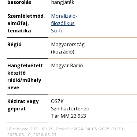
besorolás
hangjáték
Szemléletmód,
Moralizáló-
alműfaj,
filozófikus
tematika
Sci-fi
Régió
Magyarország
(közrádió)
Hangfelvételt
Magyar Rádió
készítő
rádió/műhely
neve
Kézirat vagy
OSZK
gépirat
Színháztörténeti
Tár MM 23,953
Létrehozva: 2021. 09. 29.; Revíziók: 2024. 04. 05.; 2025. 03. 20.;
2025. 08. 10.; 2026. 05. 23.