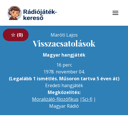
Tovább a navigációhoz
Tovább a tartalomhoz
Menü
0
Maróti Lajos
Visszacsatolások
Magyar hangjáték
16 perc
1978. november 04.
(Legalább 1 ismétlés. Műsoron tartva 5 éven át)
Eredeti hangjáték
Megközelítés:
Moralizáló-filozófikus
|
Sci-fi
|
Magyar Rádió