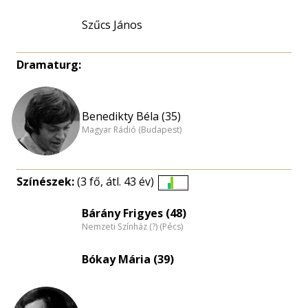
Szűcs János
Dramaturg:
Benedikty Béla (35)
Magyar Rádió (Budapest)
Színészek:
(3 fő, átl. 43 év)
Életkori
eloszlás
Bárány Frigyes (48)
Nemzeti Színház (?) (Pécs)
nagyítása
Bókay Mária (39)