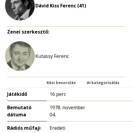
Dávid Kiss Ferenc (41)
Zenei szerkesztő:
Kutassy Ferenc
Kézi besorolás
AI kategorizálás
Játékidő
16 perc
Bemutató
1978. november
dátuma
04.
Rádiós műfaji
Eredeti