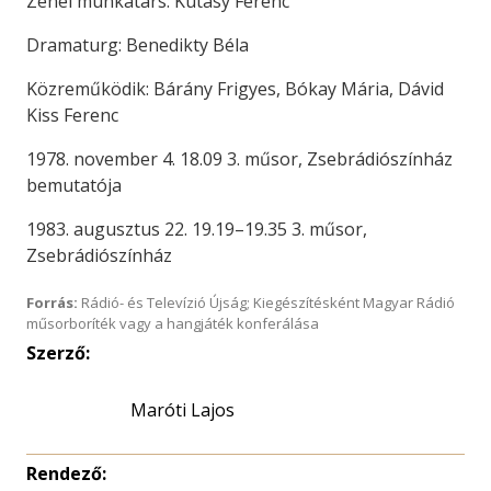
Zenei munkatárs: Kutasy Ferenc
Dramaturg: Benedikty Béla
Közreműködik: Bárány Frigyes, Bókay Mária, Dávid
Kiss Ferenc
1978. november 4. 18.09 3. műsor, Zsebrádiószínház
bemutatója
1983. augusztus 22. 19.19–19.35 3. műsor,
Zsebrádiószínház
Forrás:
Rádió- és Televízió Újság; Kiegészítésként Magyar Rádió
műsorboríték vagy a hangjáték konferálása
Szerző:
Maróti Lajos
Rendező: