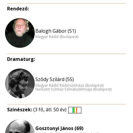
Rendező:
Balogh Gábor (51)
Magyar Rádió (Budapest)
Dramaturg:
Sződy Szilárd (55)
Magyar Rádió Rádiószínháza (Budapest)
Nemzeti Színház Színiakadémiája (Budapest)
Színészek:
(3 fő, átl. 50 év)
Életkori
eloszlás
Gosztonyi János (69)
nagyítása