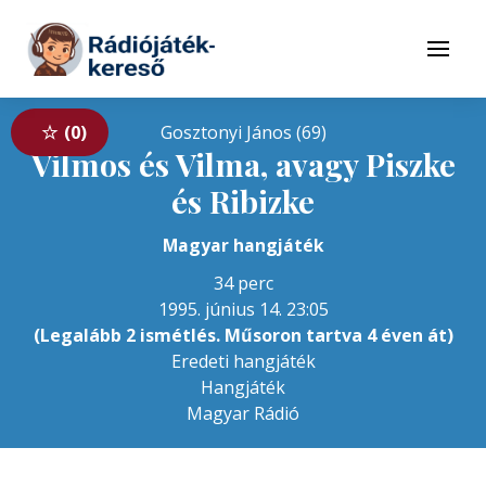
Tovább a navigációhoz
Tovább a tartalomhoz
Menü
0
Gosztonyi János (69)
Vilmos és Vilma, avagy Piszke
és Ribizke
Magyar hangjáték
34 perc
1995. június 14. 23:05
(Legalább 2 ismétlés. Műsoron tartva 4 éven át)
Eredeti hangjáték
Hangjáték
Magyar Rádió