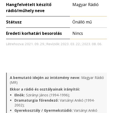
Hangfelvételt készítő
Magyar Rádió
rádió/műhely neve
Státusz
Önálló mű
Eredeti korhatári besorolás
Nincs
Létrehozva: 2021. 09. 29.; Revíziók: 2023. 03. 22.; 2023. 08. 06.
A bemutató idején az intézmény neve:
Magyar Rádió
(MR)
Ekkor a rádió és osztályainak irányítói:
Elnök:
Szirányi János (1994-1996);
Dramaturgia főrendező:
Varsányi Anikó (1994-
2002);
Gyerekosztály / Gyermekstúdió:
Varsányi Anikó