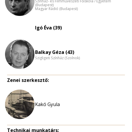
Színház- és Filmművészeti Főiskola / Egyetem
(Budapest)
Magyar Rádió (Budapest)
Igó Éva (39)
Balkay Géza (43)
Szigligeti Színház (Szolnok)
Zenei szerkesztő:
Kakó Gyula
Technikai munkatárs: