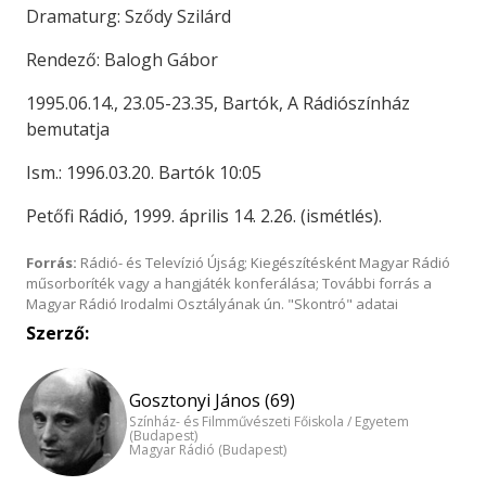
Dramaturg: Sződy Szilárd
Rendező: Balogh Gábor
1995.06.14., 23.05-23.35, Bartók, A Rádiószínház
bemutatja
Ism.: 1996.03.20. Bartók 10:05
Petőfi Rádió, 1999. április 14. 2.26. (ismétlés).
Forrás:
Rádió- és Televízió Újság; Kiegészítésként Magyar Rádió
műsorboríték vagy a hangjáték konferálása; További forrás a
Magyar Rádió Irodalmi Osztályának ún. "Skontró" adatai
Szerző:
Gosztonyi János (69)
Színház- és Filmművészeti Főiskola / Egyetem
(Budapest)
Magyar Rádió (Budapest)