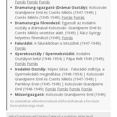
Forrás
Forrás
Forrás
Dramaturg-igazgató (Drámai Osztály):
Kolozsvári
Grandpierre Emil és Cserés Miklós (1947-1949) |
Cserés Miklós (1945-1949);
Forrás
Forrás
Dramaturgia főrendező:
Egyesült az irodalmi
osztály a drámaival Kolozsvári- Grandpierre Emil és
Cserés Miklós vezetése alatt. (1949) | Rácz György
helyettes főrendező (1949);
Forrás
Falurádió:
A falurádióban is készültek (1947-1949);
Forrás
Gyerekosztály / Gyermekstúdió:
Irodalmi
Osztályon belül (1946-1954) | Pápa Relli 1949 (1949);
Forrás
Forrás
Irodalmi Osztály:
Képes Géza - Falurádió indítója, a
Gyermekrádió megindítása. (1946-1954) | Kolozsvári
Grandpierre Emil és Cserés Miklós (1947-1949) |
Pamlényi Ervin (1945-1949) | Kolozsvári Grandpierre
Emil (1946-1949);
Forrás
Forrás
Forrás
Forrás
Műsorigazgató:
Kolozsvári Grandpierrre Emil (1949);
Az adatokban ellentmondások előfordulhatnak a források
bizonytalansága miatt.
Hiba? Javítanivaló? Hiány? Jelezd a nyitólap alján levő