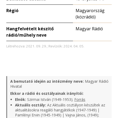
Régió
Magyarország
(közrádió)
Hangfelvételt készítő
Magyar Rádió
rádió/műhely neve
Létrehozva: 2021. 09. 29.; Revíziók: 2024. 04. 05.
A bemutató idején az intézmény neve:
Magyar Rádió
Hivatal
Ekkor a rádió és osztályainak irányítói:
Elnök:
Szirmai István (1949-1953);
Forrás
Aktuális osztály:
Az Aktuális osztályon készültek az
aktualitásokra reagáló hangjátékok (1947-1949) |
Pamlényi Ervin (1945-1949) | Vajna János, (1949);