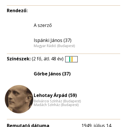
Rendező:
A szerző
Ispánki János (37)
Magyar Rádió (Budapest)
Színészek:
(2 fő, átl. 48 év)
Életkori
eloszlás
Görbe János (37)
nagyítása
Lehotay Árpád (59)
Belvárosi Színház (Budapest)
Madách Színház (Budapest)
Bemutató dátuma
1949. július 14.