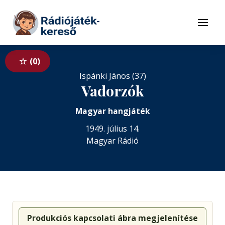
Tovább a navigációhoz
Tovább a tartalomhoz
Menü
0
Ispánki János (37)
Vadorzók
Magyar hangjáték
1949. július 14.
Magyar Rádió
Produkciós kapcsolati ábra megjelenítése