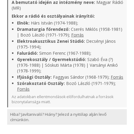
A bemutató idején az intézmény neve:
Magyar Rádió
(MR)
Ekkor a rádió és osztályainak irányítói:
Elnök:
Hárs István (1974-1988);
Dramaturgia főrendező:
Cserés Miklós (1958-1981)
| Bozó László (1971-1979);
Forrás
Elektroakusztikus Zenei Stúdió:
Decsényi János
(1975-1994);
Falurádió:
Simon Ferenc (1967-1988);
Gyerekosztály / Gyermekstúdió:
Szabó Éva (?)
(1976-1988) | Sóskuti Márta (1978) | Varsányi Anikó
(1978-1999);
Ifjúsági Osztály:
Faggyas Sándor (1968-1979);
Forrás
Szórakoztató Osztály:
Bozó László (1971-1979);
Forrás
Az adatokban ellentmondások előfordulhatnak a források
bizonytalansága miatt.
Hiba? Javítanivaló? Hiány? Jelezd a nyitólap alján levő
címünkön.