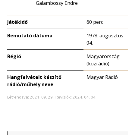
Galambossy Endre
Játékidő
60 perc
Bemutató dátuma
1978. augusztus
04.
Régió
Magyarország
(közrádió)
Hangfelvételt készítő
Magyar Rádió
rádió/műhely neve
Létrehozva: 2021. 09. 29.; Revíziók: 2024. 04. 04.