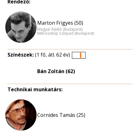
Rendező:
Marton Frigyes (50)
Magyar Rádió (Budapest)
Mikroszkóp Színpad (Budapest)
Színészek:
(1 fő, átl. 62 év)
Életkori
eloszlás
Bán Zoltán (62)
nagyítása
Technikai munkatárs:
Cornides Tamás (25)