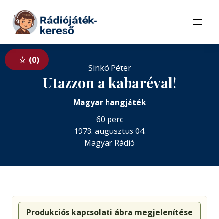
Tovább a navigációhoz
Tovább a tartalomhoz
Menü
0
Sinkó Péter
Utazzon a kabaréval!
Magyar hangjáték
60 perc
1978. augusztus 04.
Magyar Rádió
Produkciós kapcsolati ábra megjelenítése