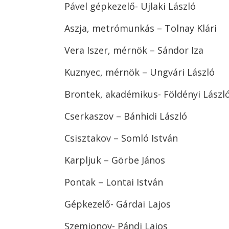
Pável gépkezelő- Ujlaki László
Aszja, metrómunkás – Tolnay Klári
Vera Iszer, mérnök – Sándor Iza
Kuznyec, mérnök – Ungvári László
Brontek, akadémikus- Földényi Lászl
Cserkaszov – Bánhidi László
Csisztakov – Somló István
Karpljuk – Görbe János
Pontak – Lontai István
Gépkezelő- Gárdai Lajos
Szemjonov- Pándi Lajos