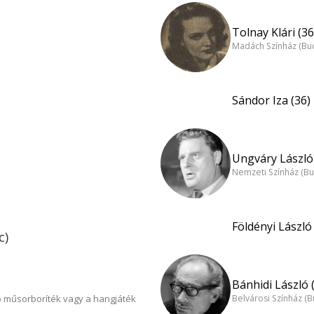
Tolnay Klári (36
Madách Színház (Bu
Sándor Iza (36)
Ungváry László 
Nemzeti Színház (B
Földényi László 
c)
Bánhidi László 
 műsorboríték vagy a hangjáték
Belvárosi Színház (