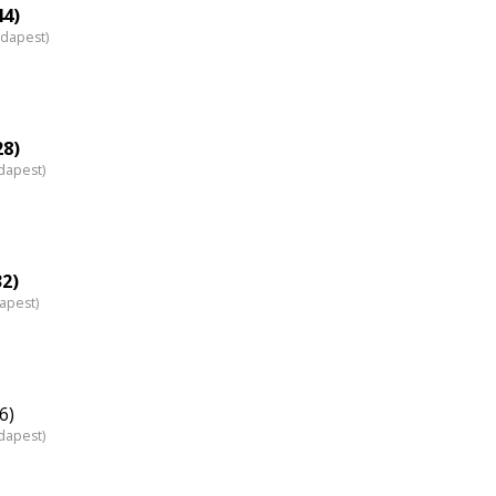
nagyítása
44)
udapest)
28)
dapest)
32)
dapest)
6)
dapest)