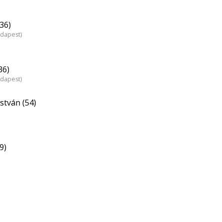
36)
udapest)
36)
udapest)
stván (54)
9)