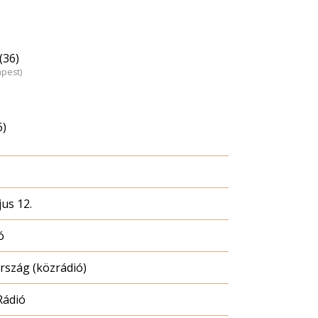
(36)
apest)
6)
us 12.
ó
szág (közrádió)
Rádió