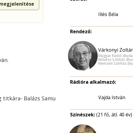
 megjelenítése
Illés Béla
Rendező:
Várkonyi Zoltán
Magyar Rádió (Buda
ván.
Művész Színház (Bu
Nemzeti Színház (B
Rádióra alkalmazó:
Vajda István
g titkára- Balázs Samu
Színészek:
(21 fő, átl. 40 év)