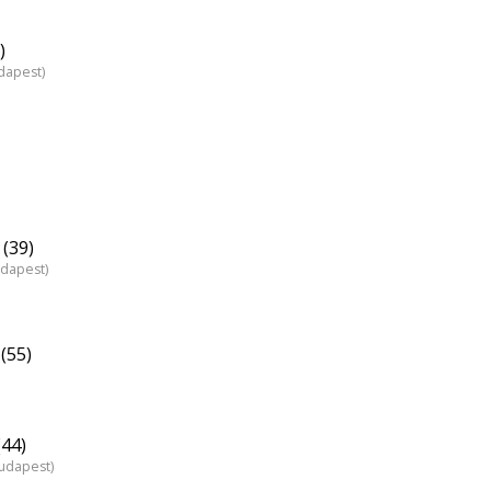
)
dapest)
(39)
udapest)
(55)
(44)
Budapest)