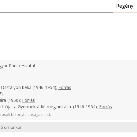
Regény
yar Rádió Hivatal
 Osztályon belül (1946-1954);
Forrás
);
ára (1950);
Forrás
ndítója, a Gyermekrádió megindítása. (1946-1954);
Forrás
rások bizonytalansága miatt.
evő címünkön.