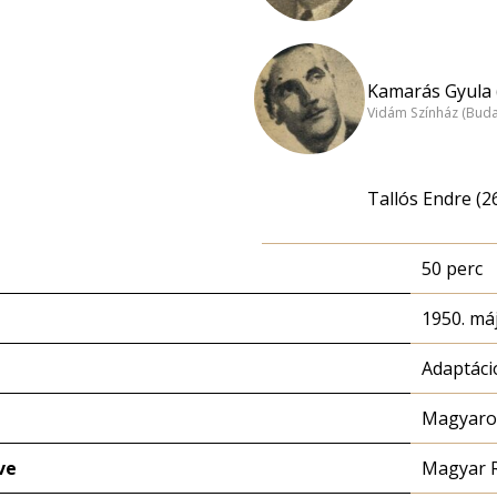
Kamarás Gyula 
Vidám Színház (Bud
Tallós Endre (2
50 perc
1950. máj
Adaptáci
Magyaror
ve
Magyar 