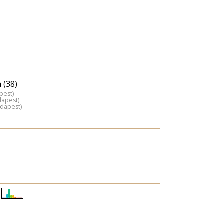
 (38)
pest)
dapest)
udapest)
Életkori
eloszlás