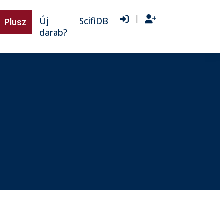
|
Új
ScifiDB
Plusz
darab?