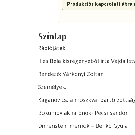
Produkciós kapcsolati ábra
Színlap
Rádiójáték
Illés Béla kisregényéből írta Vajda Ist
Rendező: Várkonyi Zoltán
Személyek:
Kagánovics, a moszkvai pártbizottsá
Bokumov aknafőnök- Pécsi Sándor
Dimenstein mérnök – Benkő Gyula