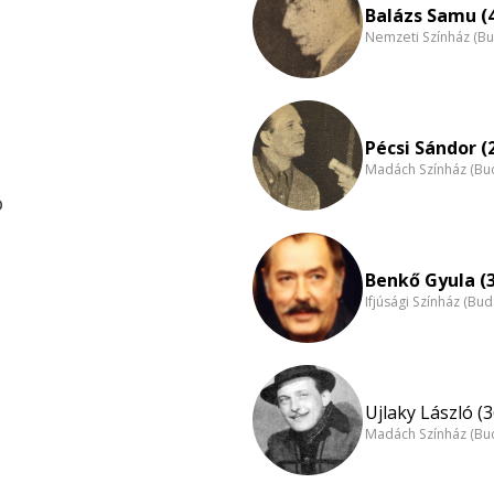
Balázs Samu (
Nemzeti Színház (B
Pécsi Sándor (
Madách Színház (Bu
ó
Benkő Gyula (
Ifjúsági Színház (Bu
Ujlaky László (3
Madách Színház (Bu