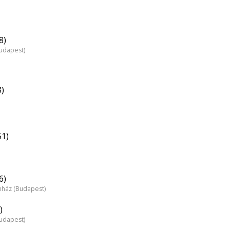
8)
Budapest)
8)
51)
6)
nház (Budapest)
)
Budapest)