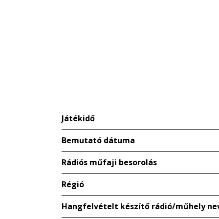
Játékidő
Bemutató dátuma
Rádiós műfaji besorolás
Régió
Hangfelvételt készítő rádió/műhely ne