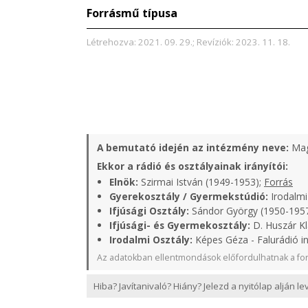
Forrásmű típusa
Létrehozva: 2021. 09. 29.; Revíziók: 2023. 11. 18.
A bemutató idején az intézmény neve:
Mag
Ekkor a rádió és osztályainak irányítói:
Elnök:
Szirmai István (1949-1953);
Forrás
Gyerekosztály / Gyermekstúdió:
Irodalmi
Ifjúsági Osztály:
Sándor György (1950-1957
Ifjúsági- és Gyermekosztály:
D. Huszár Kl
Irodalmi Osztály:
Képes Géza - Falurádió i
Az adatokban ellentmondások előfordulhatnak a for
Hiba? Javítanivaló? Hiány? Jelezd a nyitólap alján l