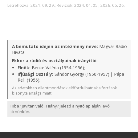
Létrehozva: 2021. 09. 29.; Revíziók: 2024. 04. 05.; 2026. 05. 26.
A bemutató idején az intézmény neve:
Magyar Rádió
Hivatal
Ekkor a rádió és osztályainak irányítói:
Elnök:
Benke Valéria (1954-1956);
Ifjúsági Osztály:
Sándor György (1950-1957) | Pápa
Relli (1956);
Az adatokban ellentmondások előfordulhatnak a források
bizonytalansága miatt.
Hiba? Javítanivaló? Hiány? Jelezd a nyitólap alján levő
címünkön.