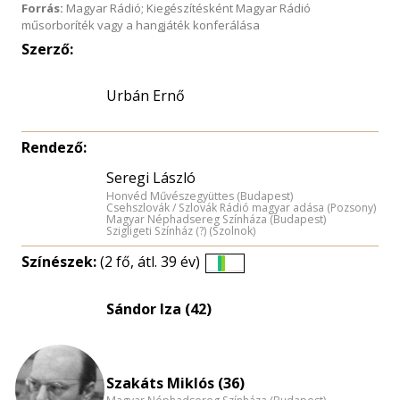
Forrás:
Magyar Rádió; Kiegészítésként Magyar Rádió
műsorboríték vagy a hangjáték konferálása
Szerző:
Urbán Ernő
Rendező:
Seregi László
Honvéd Művészegyüttes (Budapest)
Csehszlovák / Szlovák Rádió magyar adása (Pozsony)
Magyar Néphadsereg Színháza (Budapest)
Szigligeti Színház (?) (Szolnok)
Színészek:
(2 fő, átl. 39 év)
Életkori
eloszlás
Sándor Iza (42)
nagyítása
Szakáts Miklós (36)