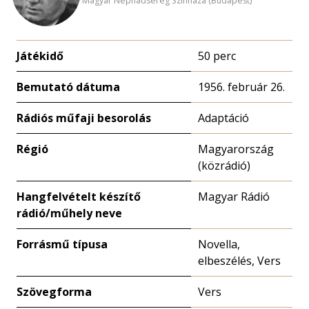
Magyar Néphadsereg Színháza (Budapest)
Játékidő
50 perc
Bemutató dátuma
1956. február 26.
Rádiós műfaji besorolás
Adaptáció
Régió
Magyarország
(közrádió)
Hangfelvételt készítő
Magyar Rádió
rádió/műhely neve
Forrásmű típusa
Novella,
elbeszélés, Vers
Szövegforma
Vers