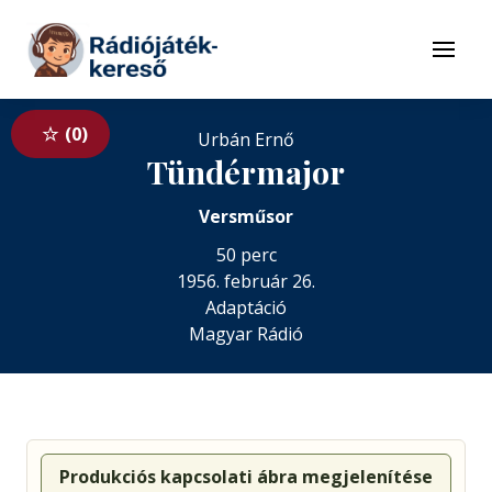
Tovább a navigációhoz
Tovább a tartalomhoz
Menü
0
Urbán Ernő
Tündérmajor
Versműsor
50 perc
1956. február 26.
Adaptáció
Magyar Rádió
Produkciós kapcsolati ábra megjelenítése