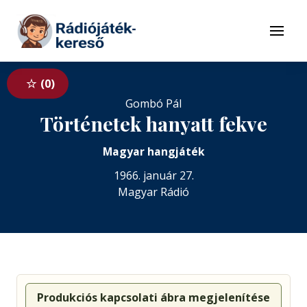
Tovább a navigációhoz
Tovább a tartalomhoz
Menü
0
Gombó Pál
Történetek hanyatt fekve
Magyar hangjáték
1966. január 27.
Magyar Rádió
Produkciós kapcsolati ábra megjelenítése