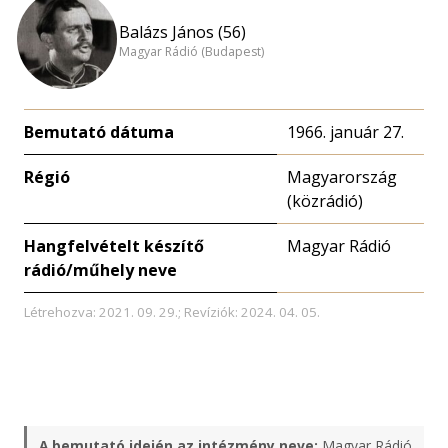
Balázs János (56)
Magyar Rádió (Budapest)
Bemutató dátuma
1966. január 27.
Régió
Magyarország
(közrádió)
Hangfelvételt készítő
Magyar Rádió
rádió/műhely neve
Létrehozva: 2021. 09. 29.; Revíziók: 2024. 04. 05.
A bemutató idején az intézmény neve:
Magyar Rádió