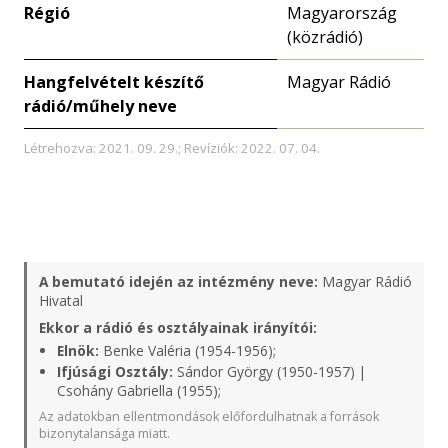
Régió
Magyarország
(közrádió)
Hangfelvételt készítő
Magyar Rádió
rádió/műhely neve
Létrehozva: 2021. 09. 29.; Revíziók: 2022. 07. 04.
A bemutató idején az intézmény neve:
Magyar Rádió
Hivatal
Ekkor a rádió és osztályainak irányítói:
Elnök:
Benke Valéria (1954-1956);
Ifjúsági Osztály:
Sándor György (1950-1957) |
Csohány Gabriella (1955);
Az adatokban ellentmondások előfordulhatnak a források
bizonytalansága miatt.