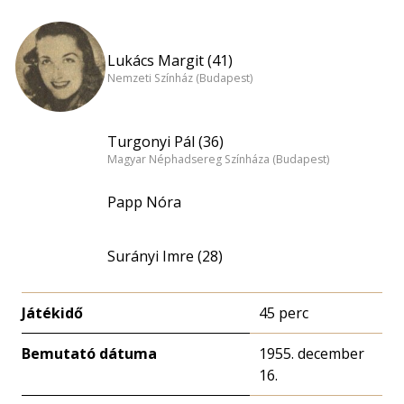
Lukács Margit (41)
Nemzeti Színház (Budapest)
Turgonyi Pál (36)
Magyar Néphadsereg Színháza (Budapest)
Papp Nóra
Surányi Imre (28)
Játékidő
45 perc
Bemutató dátuma
1955. december
16.