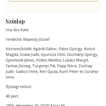
Színlap
írta: Ács Kató
rendezte: Képessy József
Közreműködik: Agárdi Gábor, Pálos György, Kohut
Magda, Szalai Judit, Gyuricza Ottó, Gozmány György,
Gyömsödi János, Hollós Melitta, Lukács Margit,
Farkas Józseg, Turgonyi Pál, Papp Nóra, Zsolnay
Judir, Galóczi Imre, Kéri Gyula, Kürti Péter és Surányi
Imre
Ifjúsági műsor
40 perc
1955. december 16. 16:00 Kossuth