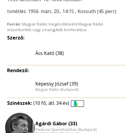
Ismétlés: 1956. márc. 20., 14:15 , Kossuth (45 perc)
Forrás:
Magyar Rádió; Kiegészítésként Magyar Rádió
műsorboríték vagy a hangjáték konferálása
Szerző:
Ács Kató (38)
Rendező:
Képessy József (39)
Magyar Rádió (Budapest)
Színészek:
(10 fő, átl. 34 év)
Életkori
eloszlás
nagyítása
Agárdi Gábor (33)
Fővárosi Operettszínház (Budapest)