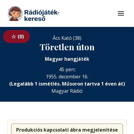
Tovább a navigációhoz
Tovább a tartalomhoz
Menü
0
Ács Kató (38)
Töretlen úton
Magyar hangjáték
45 perc
1955. december 16.
(Legalább 1 ismétlés. Műsoron tartva 1 éven át)
Magyar Rádió
Produkciós kapcsolati ábra megjelenítése