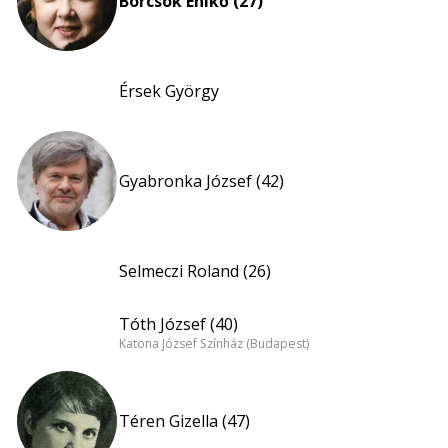
Börcsök Enikő (27)
Érsek György
Gyabronka József (42)
Selmeczi Roland (26)
Tóth József (40)
Katona József Színház (Budapest)
Téren Gizella (47)