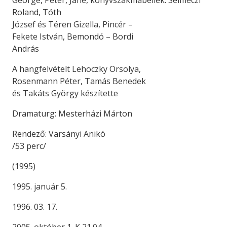
George, Peter, Jane, könyvszakmabeliek: Selmeczi
Roland, Tóth
József és Téren Gizella, Pincér –
Fekete István, Bemondó – Bordi
András
A hangfelvételt Lehoczky Orsolya,
Rosenmann Péter, Tamás Benedek
és Takáts György készítette
Dramaturg: Mesterházi Márton
Rendező: Varsányi Anikó
/53 perc/
(1995)
1995. január 5.
1996. 03. 17.