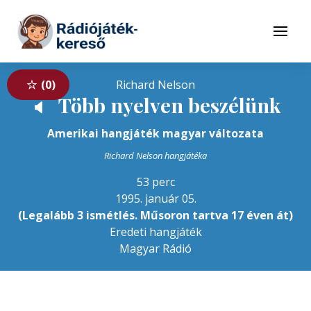
Tovább a navigációhoz
Tovább a tartalomhoz
Menü
0
Richard Nelson
Több nyelven beszélünk
🔈
Amerikai hangjáték magyar változata
Richard Nelson hangjátéka
53 perc
1995. január 05.
(Legalább 3 ismétlés. Műsoron tartva 17 éven át)
Eredeti hangjáték
Magyar Rádió