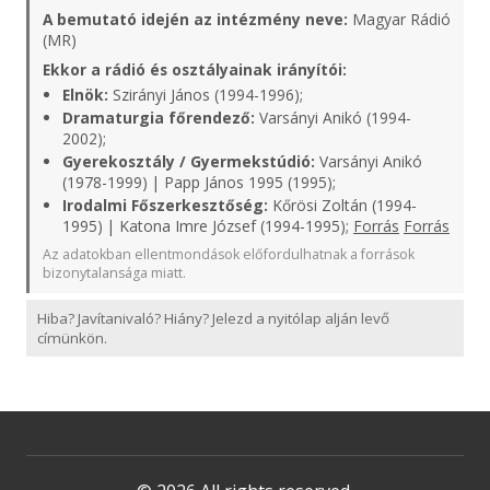
A bemutató idején az intézmény neve:
Magyar Rádió
(MR)
Ekkor a rádió és osztályainak irányítói:
Elnök:
Szirányi János (1994-1996);
Dramaturgia főrendező:
Varsányi Anikó (1994-
2002);
Gyerekosztály / Gyermekstúdió:
Varsányi Anikó
(1978-1999) | Papp János 1995 (1995);
Irodalmi Főszerkesztőség:
Kőrösi Zoltán (1994-
1995) | Katona Imre József (1994-1995);
Forrás
Forrás
Az adatokban ellentmondások előfordulhatnak a források
bizonytalansága miatt.
Hiba? Javítanivaló? Hiány? Jelezd a nyitólap alján levő
címünkön.