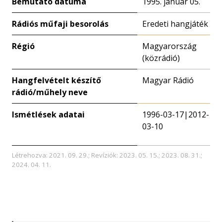
Bemutató dátuma
1995. január 05.
Rádiós műfaji besorolás
Eredeti hangjáték
Régió
Magyarország
(közrádió)
Hangfelvételt készítő
Magyar Rádió
rádió/műhely neve
Ismétlések adatai
1996-03-17|2012-
03-10
Létrehozva: 2021. 09. 29.; Revíziók: 2023. 05. 15.; 2023. 08. 31.;
2024. 04. 11.