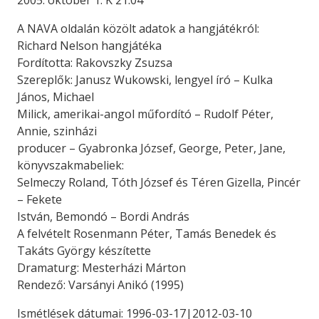
2005. október 1. K 21.04
A NAVA oldalán közölt adatok a hangjátékról:
Richard Nelson hangjátéka
Fordította: Rakovszky Zsuzsa
Szereplők: Janusz Wukowski, lengyel író – Kulka
János, Michael
Milick, amerikai-angol műfordító – Rudolf Péter,
Annie, szinházi
producer – Gyabronka József, George, Peter, Jane,
könyvszakmabeliek:
Selmeczy Roland, Tóth József és Téren Gizella, Pincér
– Fekete
István, Bemondó – Bordi András
A felvételt Rosenmann Péter, Tamás Benedek és
Takáts György készítette
Dramaturg: Mesterházi Márton
Rendező: Varsányi Anikó (1995)
Ismétlések dátumai: 1996-03-17|2012-03-10