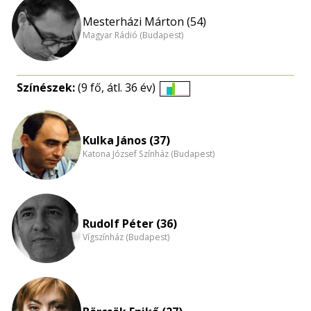
Mesterházi Márton (54)
Magyar Rádió (Budapest)
Színészek:
(9 fő, átl. 36 év)
Életkori
eloszlás
nagyítása
Kulka János (37)
Katona József Színház (Budapest)
Rudolf Péter (36)
Vígszínház (Budapest)