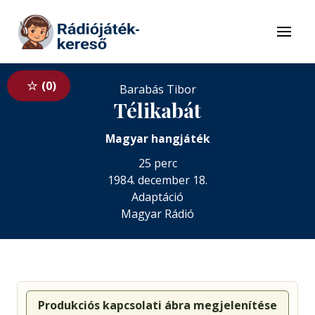
Tovább a navigációhoz
Tovább a tartalomhoz
Menü
0
Barabás Tibor
Télikabát
Magyar hangjáték
25 perc
1984. december 18.
Adaptáció
Magyar Rádió
Produkciós kapcsolati ábra megjelenítése