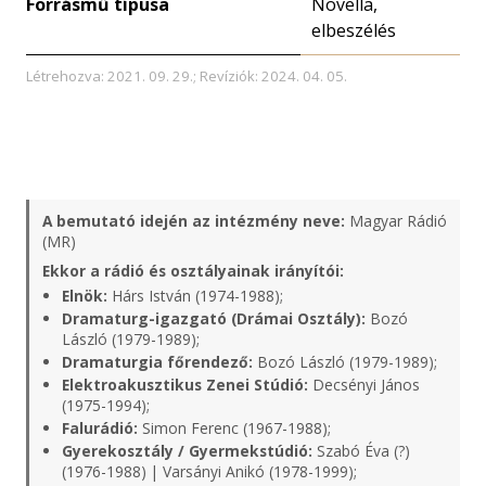
Forrásmű típusa
Novella,
elbeszélés
Létrehozva: 2021. 09. 29.; Revíziók: 2024. 04. 05.
A bemutató idején az intézmény neve:
Magyar Rádió
(MR)
Ekkor a rádió és osztályainak irányítói:
Elnök:
Hárs István (1974-1988);
Dramaturg-igazgató (Drámai Osztály):
Bozó
László (1979-1989);
Dramaturgia főrendező:
Bozó László (1979-1989);
Elektroakusztikus Zenei Stúdió:
Decsényi János
(1975-1994);
Falurádió:
Simon Ferenc (1967-1988);
Gyerekosztály / Gyermekstúdió:
Szabó Éva (?)
(1976-1988) | Varsányi Anikó (1978-1999);