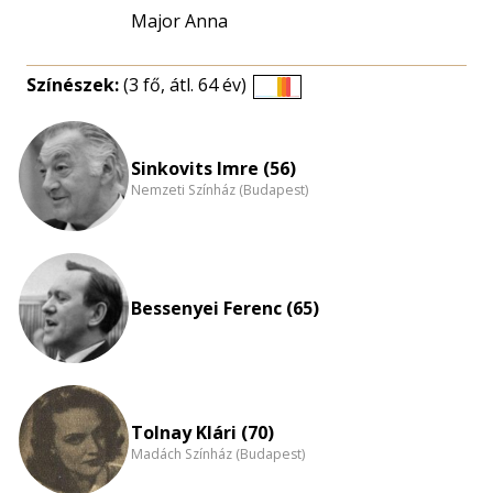
Major Anna
Színészek:
(3 fő, átl. 64 év)
Életkori
eloszlás
nagyítása
Sinkovits Imre (56)
Nemzeti Színház (Budapest)
Bessenyei Ferenc (65)
Tolnay Klári (70)
Madách Színház (Budapest)