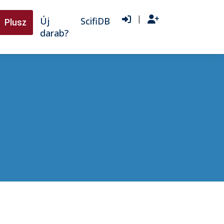
|
Új
ScifiDB
Plusz
darab?