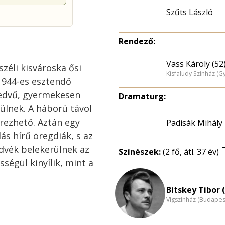
Szűts László
Rendező:
Vass Károly (52
zéli kisvároska ősi
Kisfaludy Színház (G
1944-es esztendő
kedvű, gyermekesen
Dramaturg:
zülnek. A háború távol
rezhető. Aztán egy
Padisák Mihály
ás hírű öregdiák, s az
medvék belekerülnek az
Színészek:
(2 fő, átl. 37 év)
ségül kinyílik, mint a
Bitskey Tibor 
Vígszínház (Budapes