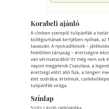
Korabeli ajánló
A címben szereplő tulipánfák a határs
kollégiumának kertjében nyílnak, az 
tavaszán. A nyolcadikosok – játékos
felelőtlen társaság – érettségire kés
van vérzivatarából itt még nem sok é
napon megjelenik Csaszlava, a legend
érettségi előtt álló fiúk, a tengeri 
élet sodrába; értelmük, cselekvőképes
tulipánfák virága.
Színlap
Szűts László rádiójátéka