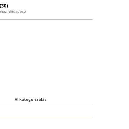
(30)
nház (Budapest)
AI kategorizálás