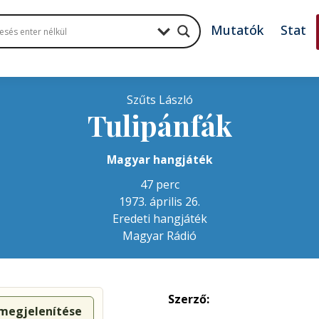
Mutatók
Stat
Szűts László
Tulipánfák
Magyar hangjáték
47 perc
1973. április 26.
Eredeti hangjáték
Magyar Rádió
Szerző:
 megjelenítése