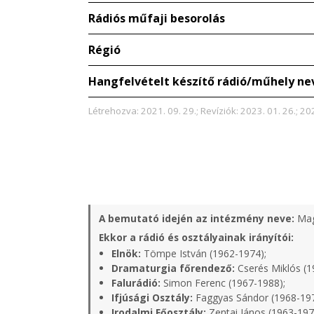
Rádiós műfaji besorolás
Régió
Hangfelvételt készítő rádió/műhely ne
Létrehozva: 2021. 09. 29.; Revíziók: 2023. 01. 26.; 202
A bemutató idején az intézmény neve:
Mag
Ekkor a rádió és osztályainak irányítói:
Elnök:
Tömpe István (1962-1974);
Dramaturgia főrendező:
Cserés Miklós (1
Falurádió:
Simon Ferenc (1967-1988);
Ifjúsági Osztály:
Faggyas Sándor (1968-19
Irodalmi Főosztály:
Zentai János (1963-197