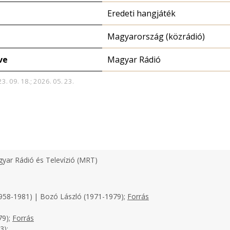
Eredeti hangjáték
Magyarország (közrádió)
ve
Magyar Rádió
3. 09. 18.; 2026. 05. 23.
yar Rádió és Televízió (MRT)
958-1981) | Bozó László (1971-1979);
Forrás
79);
Forrás
3);