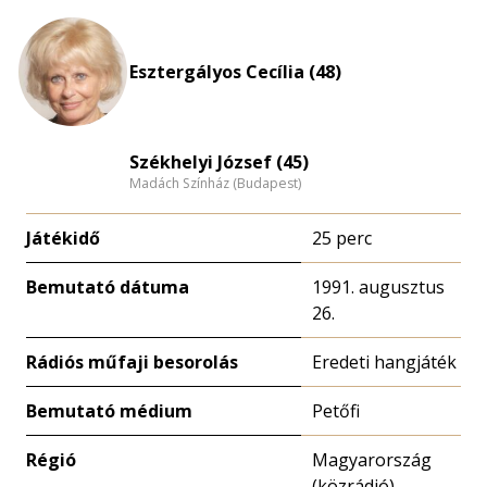
Életkori
eloszlás
nagyítása
Esztergályos Cecília (48)
Székhelyi József (45)
Madách Színház (Budapest)
Játékidő
25 perc
Bemutató dátuma
1991. augusztus
26.
Rádiós műfaji besorolás
Eredeti hangjáték
Bemutató médium
Petőfi
Régió
Magyarország
(közrádió)