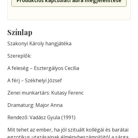
Produkciós kapcsolati ábra megjelenítése
Színlap
Szakonyi Károly hangjátéka
Szereplők:
A feleség – Esztergályos Cecília
A férj – Székhelyi József
Zenei munkartárs: Kutasy Ferenc
Dramaturg: Major Anna
Rendező: Vadász Gyula (1991)
Mit tehet az ember, ha jól szituált kollégái és barátai
egzotikus utazásainak élménybeszámolóitól a sárga