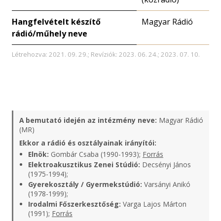
Hangfelvételt készítő
Magyar Rádió
rádió/műhely neve
Létrehozva: 2021. 09. 29.; Revíziók: 2023. 06. 24.; 2023. 07. 10.
A bemutató idején az intézmény neve:
Magyar Rádió
(MR)
Ekkor a rádió és osztályainak irányítói:
Elnök:
Gombár Csaba (1990-1993);
Forrás
Elektroakusztikus Zenei Stúdió:
Decsényi János
(1975-1994);
Gyerekosztály / Gyermekstúdió:
Varsányi Anikó
(1978-1999);
Irodalmi Főszerkesztőség:
Varga Lajos Márton
(1991);
Forrás