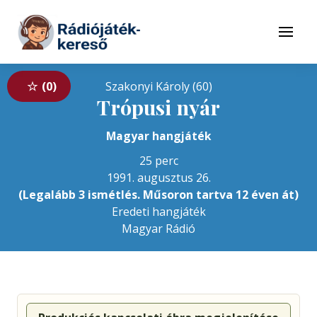
Tovább a navigációhoz
Tovább a tartalomhoz
Menü
0
Szakonyi Károly (60)
Trópusi nyár
Magyar hangjáték
25 perc
1991. augusztus 26.
(Legalább 3 ismétlés. Műsoron tartva 12 éven át)
Eredeti hangjáték
Magyar Rádió