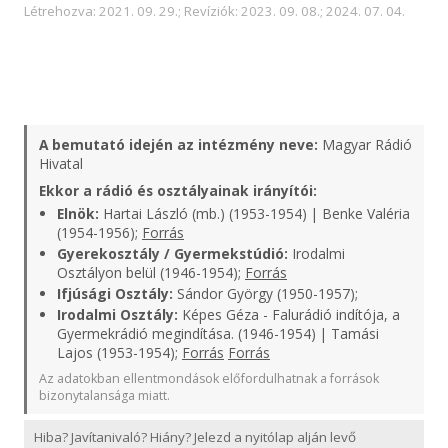
Létrehozva: 2021. 09. 29.; Revíziók: 2023. 09. 08.; 2024. 07. 04.
A bemutató idején az intézmény neve:
Magyar Rádió
Hivatal
Ekkor a rádió és osztályainak irányítói:
Elnök:
Hartai László (mb.) (1953-1954) | Benke Valéria
(1954-1956);
Forrás
Gyerekosztály / Gyermekstúdió:
Irodalmi
Osztályon belül (1946-1954);
Forrás
Ifjúsági Osztály:
Sándor György (1950-1957);
Irodalmi Osztály:
Képes Géza - Falurádió indítója, a
Gyermekrádió megindítása. (1946-1954) | Tamási
Lajos (1953-1954);
Forrás
Forrás
Az adatokban ellentmondások előfordulhatnak a források
bizonytalansága miatt.
Hiba? Javítanivaló? Hiány? Jelezd a nyitólap alján levő