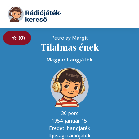
Tovább a navigációhoz
Tovább a tartalomhoz
Menü
0
Petrolay Margit
Tilalmas ének
Magyar hangjáték
30 perc
1954. január 15.
Eredeti hangjáték
Ifjúsági rádiójáték