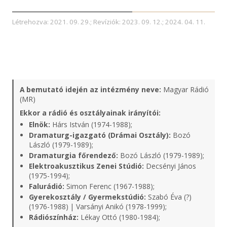
Létrehozva: 2021. 09. 29.; Revíziók: 2023. 09. 12.; 2024. 04. 11.
A bemutató idején az intézmény neve:
Magyar Rádió
(MR)
Ekkor a rádió és osztályainak irányítói:
Elnök:
Hárs István (1974-1988);
Dramaturg-igazgató (Drámai Osztály):
Bozó
László (1979-1989);
Dramaturgia főrendező:
Bozó László (1979-1989);
Elektroakusztikus Zenei Stúdió:
Decsényi János
(1975-1994);
Falurádió:
Simon Ferenc (1967-1988);
Gyerekosztály / Gyermekstúdió:
Szabó Éva (?)
(1976-1988) | Varsányi Anikó (1978-1999);
Rádiószínház:
Lékay Ottó (1980-1984);