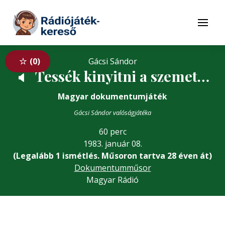
Tovább a navigációhoz
Tovább a tartalomhoz
Menü
0
Gácsi Sándor
Tessék kinyitni a szemet…
🔈
Magyar dokumentumjáték
Gácsi Sándor valóságjátéka
60 perc
1983. január 08.
(Legalább 1 ismétlés. Műsoron tartva 28 éven át)
Dokumentumműsor
Magyar Rádió