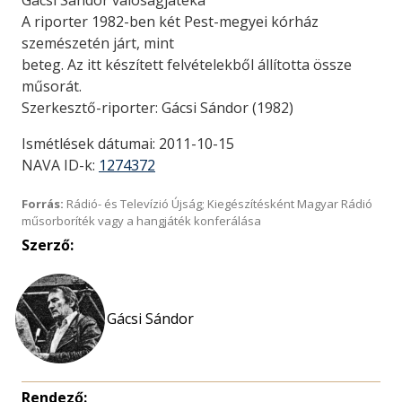
Gácsi Sándor valóságjátéka
A riporter 1982-ben két Pest-megyei kórház
szemészetén járt, mint
beteg. Az itt készített felvételekből állította össze
műsorát.
Szerkesztő-riporter: Gácsi Sándor (1982)
Ismétlések dátumai: 2011-10-15
NAVA ID-k:
1274372
Forrás:
Rádió- és Televízió Újság; Kiegészítésként Magyar Rádió
műsorboríték vagy a hangjáték konferálása
Szerző:
Gácsi Sándor
Rendező: