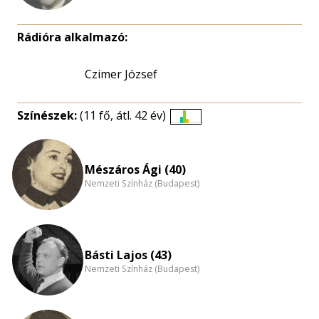
Rádióra alkalmazó:
Czimer József
Színészek:
(11 fő, átl. 42 év)
Életkori
eloszlás
nagyítása
Mészáros Ági (40)
Nemzeti Színház (Budapest)
Básti Lajos (43)
Nemzeti Színház (Budapest)