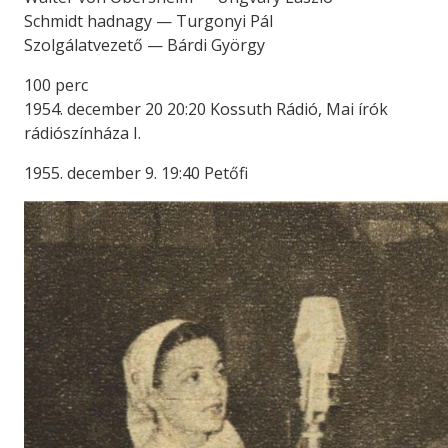
Schmidt hadnagy — Turgonyi Pál
Szolgálatvezető — Bárdi György
100 perc
1954. december 20 20:20 Kossuth Rádió, Mai írók
rádiószínháza I.
1955. december 9. 19:40 Petőfi