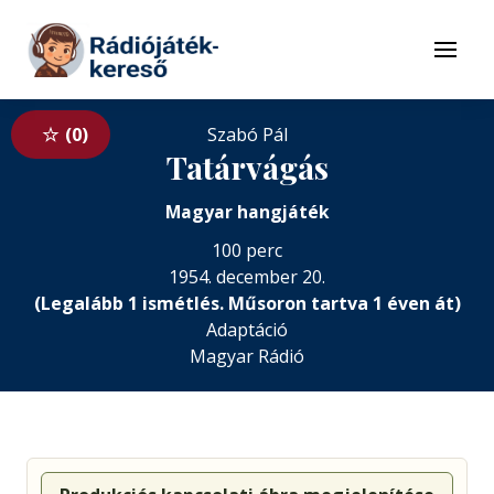
Tovább a navigációhoz
Tovább a tartalomhoz
Menü
0
Szabó Pál
Tatárvágás
Magyar hangjáték
100 perc
1954. december 20.
(Legalább 1 ismétlés. Műsoron tartva 1 éven át)
Adaptáció
Magyar Rádió