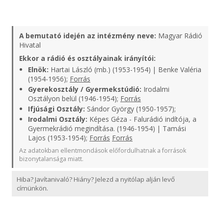
A bemutató idején az intézmény neve:
Magyar Rádió
Hivatal
Ekkor a rádió és osztályainak irányítói:
Elnök:
Hartai László (mb.) (1953-1954) | Benke Valéria
(1954-1956);
Forrás
Gyerekosztály / Gyermekstúdió:
Irodalmi
Osztályon belül (1946-1954);
Forrás
Ifjúsági Osztály:
Sándor György (1950-1957);
Irodalmi Osztály:
Képes Géza - Falurádió indítója, a
Gyermekrádió megindítása. (1946-1954) | Tamási
Lajos (1953-1954);
Forrás
Forrás
Az adatokban ellentmondások előfordulhatnak a források
bizonytalansága miatt.
Hiba? Javítanivaló? Hiány? Jelezd a nyitólap alján levő
címünkön.