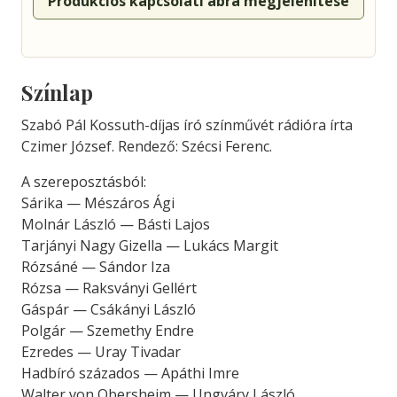
Produkciós kapcsolati ábra megjelenítése
Színlap
Szabó Pál Kossuth-díjas író színművét rádióra írta
Czimer József. Rendező: Szécsi Ferenc.
A szereposztásból:
Sárika — Mészáros Ági
Molnár László — Básti Lajos
Tarjányi Nagy Gizella — Lukács Margit
Rózsáné — Sándor Iza
Rózsa — Raksványi Gellért
Gáspár — Csákányi László
Polgár — Szemethy Endre
Ezredes — Uray Tivadar
Hadbíró százados — Apáthi Imre
Walter von Obersheim — Ungváry László