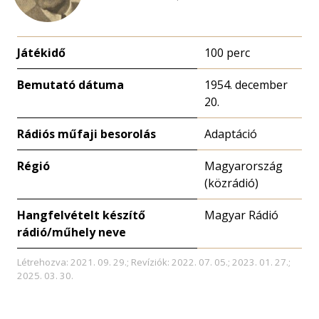
Játékidő
100 perc
Bemutató dátuma
1954. december
20.
Rádiós műfaji besorolás
Adaptáció
Régió
Magyarország
(közrádió)
Hangfelvételt készítő
Magyar Rádió
rádió/műhely neve
Létrehozva: 2021. 09. 29.; Revíziók: 2022. 07. 05.; 2023. 01. 27.;
2025. 03. 30.