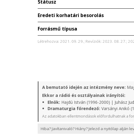
Státusz
Eredeti korhatári besorolás
Forrásmű típusa
Létrehozva: 2021. 09. 29.; Revíziók: 2023. 08. 27.; 202
A bemutató idején az intézmény neve:
Mag
Ekkor a rádió és osztályainak irányítói:
Elnök:
Hajdú István (1996-2000) | Juhász Judi
Dramaturgia főrendező:
Varsányi Anikó (
Az adatokban ellentmondások előfordulhatnak a for
Hiba? Javítanivaló? Hiány? Jelezd a nyitólap alján l