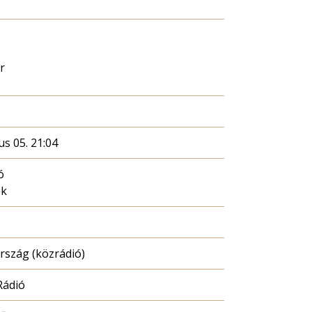
r
ius 05. 21:04
ó
ék
szág (közrádió)
Rádió