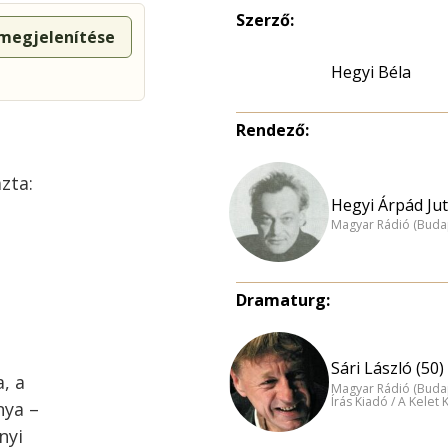
Szerző:
 megjelenítése
Hegyi Béla
Rendező:
zta:
Hegyi Árpád Jut
Magyar Rádió (Buda
Dramaturg:
Sári László (50)
, a
Magyar Rádió (Buda
Írás Kiadó / A Kelet
nya –
nyi