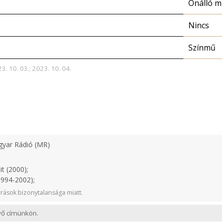
Önálló 
Nincs
Színmű
3. 10. 03.; 2023. 10. 04.
yar Rádió (MR)
t (2000);
1994-2002);
rások bizonytalansága miatt.
evő címünkön.