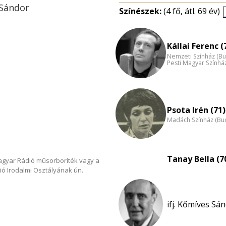
 Sándor
Színészek:
(4 fő, átl. 69 év)
Kállai Ferenc (
Nemzeti Színház (B
Pesti Magyar Színhá
Psota Irén (71)
Madách Színház (Bu
Tanay Bella (7
Magyar Rádió műsorboríték vagy a
ió Irodalmi Osztályának ún.
ifj. Kőmíves Sán