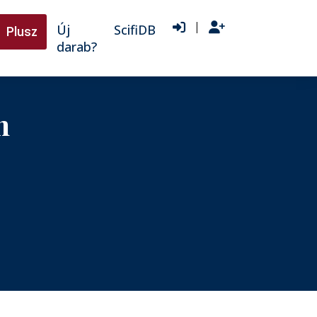
|
Új
ScifiDB
Plusz
darab?
n