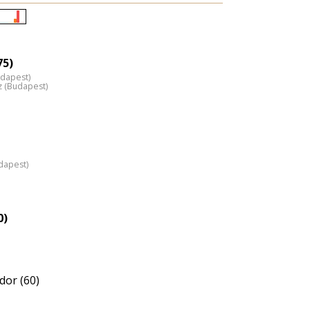
Életkori
eloszlás
nagyítása
75)
udapest)
z (Budapest)
dapest)
0)
dor (60)