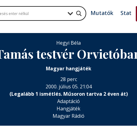
Mutatók
Stat
Hegyi Béla
Tamás testvér Orvietóba
Magyar hangjáték
28 perc
2000. július 05. 21:04
(Legalább 1 ismétlés. Műsoron tartva 2 éven át)
Adaptáció
Hangjáték
Magyar Rádió