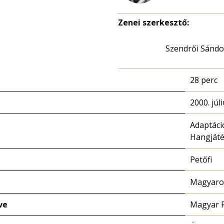
Zenei szerkesztő:
Szendrői Sándo
28 perc
2000. júl
Adaptáci
Hangját
Petőfi
Magyaror
ve
Magyar 