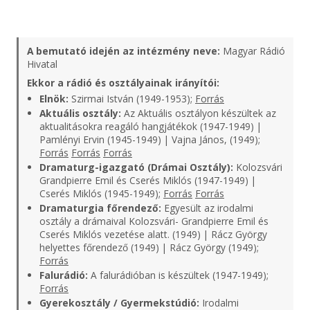
A bemutató idején az intézmény neve:
Magyar Rádió
Hivatal
Ekkor a rádió és osztályainak irányítói:
Elnök:
Szirmai István (1949-1953);
Forrás
Aktuális osztály:
Az Aktuális osztályon készültek az
aktualitásokra reagáló hangjátékok (1947-1949) |
Pamlényi Ervin (1945-1949) | Vajna János, (1949);
Forrás
Forrás
Forrás
Dramaturg-igazgató (Drámai Osztály):
Kolozsvári
Grandpierre Emil és Cserés Miklós (1947-1949) |
Cserés Miklós (1945-1949);
Forrás
Forrás
Dramaturgia főrendező:
Egyesült az irodalmi
osztály a drámaival Kolozsvári- Grandpierre Emil és
Cserés Miklós vezetése alatt. (1949) | Rácz György
helyettes főrendező (1949) | Rácz György (1949);
Forrás
Falurádió:
A falurádióban is készültek (1947-1949);
Forrás
Gyerekosztály / Gyermekstúdió:
Irodalmi