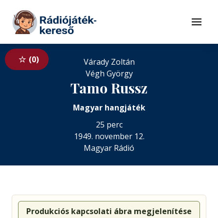
Tovább a navigációhoz
Tovább a tartalomhoz
Menü
0
Várady Zoltán
Végh György
Tamo Russz
Magyar hangjáték
25 perc
1949. november 12.
Magyar Rádió
Produkciós kapcsolati ábra megjelenítése