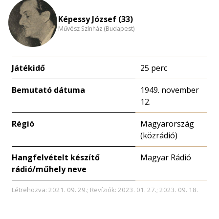
Képessy József (33)
Művész Színház (Budapest)
Játékidő
25 perc
Bemutató dátuma
1949. november
12.
Régió
Magyarország
(közrádió)
Hangfelvételt készítő
Magyar Rádió
rádió/műhely neve
Létrehozva: 2021. 09. 29.; Revíziók: 2023. 01. 27.; 2023. 09. 18.