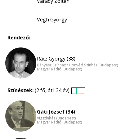
Várady Zoltán
Végh György
Rendező:
Rácz György (38)
Bányász Színház / Honvéd Színház (Budapest)
Magyar Rádió (Budapest)
Színészek:
(2 fő, átl. 34 év)
Életkori
eloszlás
nagyítása
Gáti József (34)
Vígszínház (Budapest)
Magyar Rádió (Budapest)