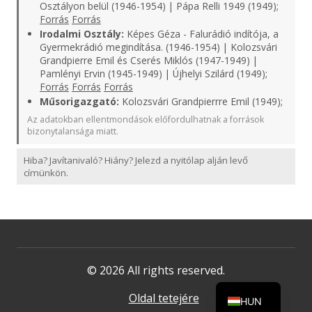
Osztályon belül (1946-1954) | Pápa Relli 1949 (1949);
Forrás
Forrás
Irodalmi Osztály:
Képes Géza - Falurádió indítója, a
Gyermekrádió megindítása. (1946-1954) | Kolozsvári
Grandpierre Emil és Cserés Miklós (1947-1949) |
Pamlényi Ervin (1945-1949) | Újhelyi Szilárd (1949);
Forrás
Forrás
Forrás
Műsorigazgató:
Kolozsvári Grandpierrre Emil (1949);
Az adatokban ellentmondások előfordulhatnak a források
bizonytalansága miatt.
Hiba? Javítanivaló? Hiány? Jelezd a nyitólap alján levő
címünkön.
© 2026 All rights reserved.
Oldal tetejére
HUN