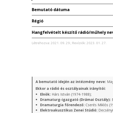
Bemutató dátuma
Régió
Hangfelvételt készítő rádió/műhely ne
Létrehozva: 2021. 09. 29.; Revíziók: 2023. 01. 27.
A bemutató idején az intézmény neve:
Mag
Ekkor a rádió és osztályainak irányítói:
Elnök:
Hárs István (1974-1988);
Dramaturg-igazgató (Drámai Osztály):
B
Dramaturgia főrendező:
Cserés Miklós (1
Elektroakusztikus Zenei Stúdió:
Decsényi