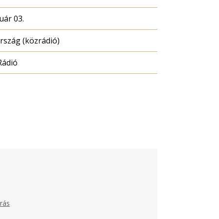
uár 03.
szág (közrádió)
Rádió
rás