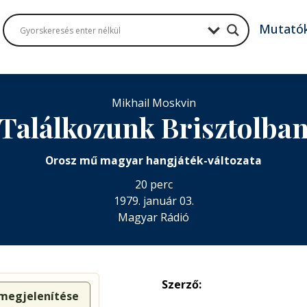
Mutató
Mikhail Moskvin
Találkozunk Brisztolba
Orosz mű magyar hangjáték-változata
20 perc
1979. január 03.
Magyar Rádió
Szerző:
 megjelenítése