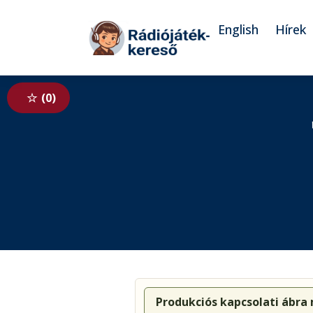
Tovább a navigációhoz
Tovább a tartalomhoz
English
Hírek
0
Produkciós kapcsolati ábra