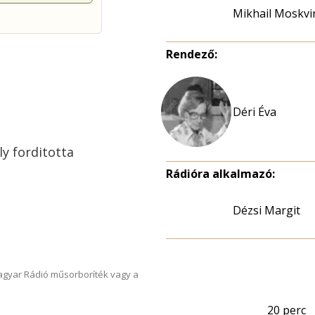
Mikhail Moskvi
Rendező:
Déri Éva
ly forditotta
Rádióra alkalmazó:
Dézsi Margit
Magyar Rádió műsorboríték vagy a
20 perc