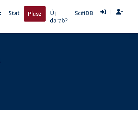
|
k
Stat
Új
ScifiDB
Plusz
darab?
n