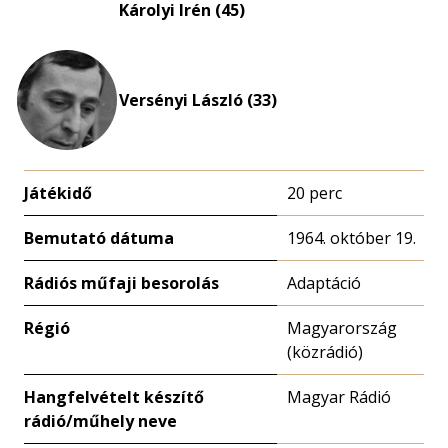
eloszlás
Károlyi Irén (45)
nagyítása
Versényi László (33)
Játékidő
20 perc
Bemutató dátuma
1964. október 19.
Rádiós műfaji besorolás
Adaptáció
Régió
Magyarország
(közrádió)
Hangfelvételt készítő
Magyar Rádió
rádió/műhely neve