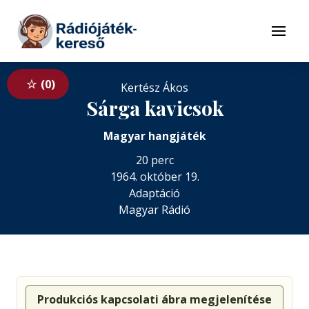
Tovább a navigációhoz
Tovább a tartalomhoz
Menü
0
Kertész Ákos
Sárga kavicsok
Magyar hangjáték
20 perc
1964. október 19.
Adaptáció
Magyar Rádió
Produkciós kapcsolati ábra megjelenítése