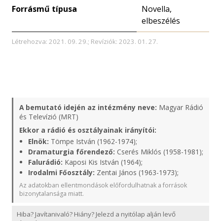
Forrásmű típusa
Novella,
elbeszélés
Létrehozva: 2021. 09. 29.; Revíziók: 2023. 01. 27.
A bemutató idején az intézmény neve:
Magyar Rádió
és Televízió (MRT)
Ekkor a rádió és osztályainak irányítói:
Elnök:
Tömpe István (1962-1974);
Dramaturgia főrendező:
Cserés Miklós (1958-1981);
Falurádió:
Kaposi Kis István (1964);
Irodalmi Főosztály:
Zentai János (1963-1973);
Az adatokban ellentmondások előfordulhatnak a források
bizonytalansága miatt.
Hiba? Javítanivaló? Hiány? Jelezd a nyitólap alján levő