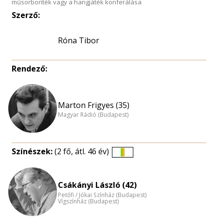
műsorboríték vagy a hangjáték konferálása
Szerző:
Róna Tibor
Rendező:
Marton Frigyes (35)
Magyar Rádió (Budapest)
Színészek:
(2 fő, átl. 46 év)
Életkori
eloszlás
nagyítása
Csákányi László (42)
Petőfi / Jókai Színház (Budapest)
Vígszínház (Budapest)