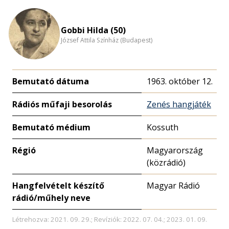
Gobbi Hilda (50)
József Attila Színház (Budapest)
Bemutató dátuma
1963. október 12.
Rádiós műfaji besorolás
Zenés hangjáték
Bemutató médium
Kossuth
Régió
Magyarország
(közrádió)
Hangfelvételt készítő
Magyar Rádió
rádió/műhely neve
Létrehozva: 2021. 09. 29.; Revíziók: 2022. 07. 04.; 2023. 01. 09.