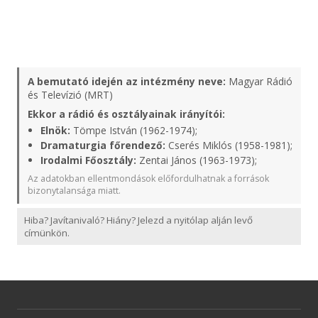
A bemutató idején az intézmény neve:
Magyar Rádió
és Televízió (MRT)
Ekkor a rádió és osztályainak irányítói:
Elnök:
Tömpe István (1962-1974);
Dramaturgia főrendező:
Cserés Miklós (1958-1981);
Irodalmi Főosztály:
Zentai János (1963-1973);
Az adatokban ellentmondások előfordulhatnak a források
bizonytalansága miatt.
Hiba? Javítanivaló? Hiány? Jelezd a nyitólap alján levő
címünkön.