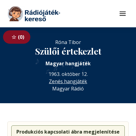
Tovább a navigációhoz
Tovább a tartalomhoz
Menü
0
Róna Tibor
Szülői értekezlet
♪
♪
♫
Magyar hangjáték
♬
♬
♪
♩
♫
1963. október 12.
Zenés hangjáték
Magyar Rádió
Produkciós kapcsolati ábra megjelenítése