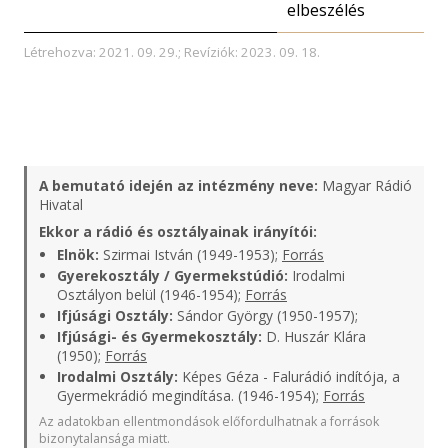
elbeszélés
Létrehozva: 2021. 09. 29.; Revíziók: 2023. 09. 18.
A bemutató idején az intézmény neve:
Magyar Rádió
Hivatal
Ekkor a rádió és osztályainak irányítói:
Elnök:
Szirmai István (1949-1953);
Forrás
Gyerekosztály / Gyermekstúdió:
Irodalmi
Osztályon belül (1946-1954);
Forrás
Ifjúsági Osztály:
Sándor György (1950-1957);
Ifjúsági- és Gyermekosztály:
D. Huszár Klára
(1950);
Forrás
Irodalmi Osztály:
Képes Géza - Falurádió indítója, a
Gyermekrádió megindítása. (1946-1954);
Forrás
Az adatokban ellentmondások előfordulhatnak a források
bizonytalansága miatt.