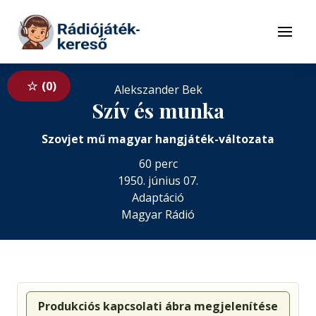
Tovább a navigációhoz
Tovább a tartalomhoz
Menü
0
Alekszander Bek
Szív és munka
Szovjet mű magyar hangjáték-változata
60 perc
1950. június 07.
Adaptáció
Magyar Rádió
Produkciós kapcsolati ábra megjelenítése