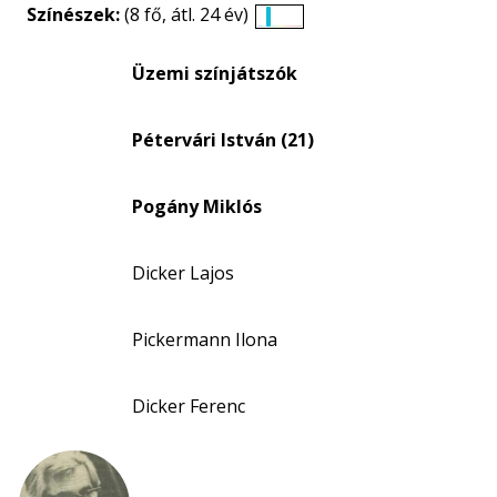
Színészek:
(8 fő, átl. 24 év)
Életkori
eloszlás
Üzemi színjátszók
nagyítása
Pétervári István (21)
Pogány Miklós
Dicker Lajos
Pickermann Ilona
Dicker Ferenc