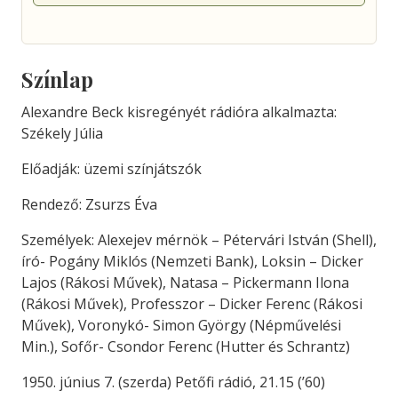
Színlap
Alexandre Beck kisregényét rádióra alkalmazta:
Székely Júlia
Előadják: üzemi színjátszók
Rendező: Zsurzs Éva
Személyek: Alexejev mérnök – Pétervári István (Shell),
író- Pogány Miklós (Nemzeti Bank), Loksin – Dicker
Lajos (Rákosi Művek), Natasa – Pickermann Ilona
(Rákosi Művek), Professzor – Dicker Ferenc (Rákosi
Művek), Voronykó- Simon György (Népművelési
Min.), Sofőr- Csondor Ferenc (Hutter és Schrantz)
1950. június 7. (szerda) Petőfi rádió, 21.15 (’60)