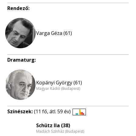
Rendező:
Varga Géza (61)
Dramaturg:
Kopányi György (61)
Magyar Rádió (Budapest)
Színészek:
(11 fő, átl. 59 év)
Életkori
eloszlás
Schütz Ila (38)
Madách Színház (Budapest)
nagyítása