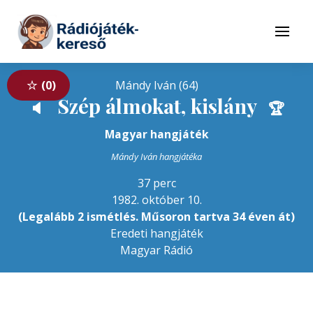
Tovább a navigációhoz
Tovább a tartalomhoz
Menü
0
Mándy Iván (64)
Szép álmokat, kislány
🔈
🏆
Magyar hangjáték
Mándy Iván hangjátéka
37 perc
1982. október 10.
(Legalább 2 ismétlés. Műsoron tartva 34 éven át)
Eredeti hangjáték
Magyar Rádió