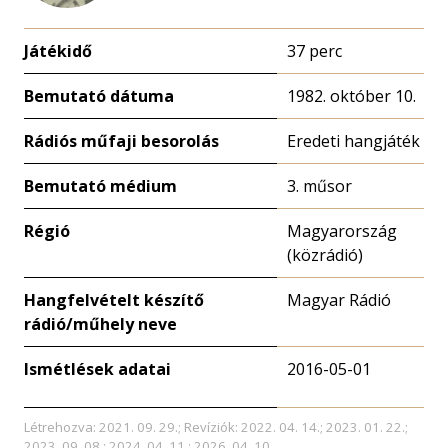
Játékidő
37 perc
Bemutató dátuma
1982. október 10.
Rádiós műfaji besorolás
Eredeti hangjáték
Bemutató médium
3. műsor
Régió
Magyarország
(közrádió)
Hangfelvételt készítő
Magyar Rádió
rádió/műhely neve
Ismétlések adatai
2016-05-01
Létrehozva: 2021. 09. 29.; Revíziók: 2022. 04. 14.; 2023. 01. 22.;
2023. 09. 08.; 2024. 04. 11.; 2026. 04. 10.