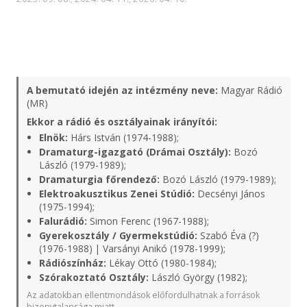
A bemutató idején az intézmény neve:
Magyar Rádió
(MR)
Ekkor a rádió és osztályainak irányítói:
Elnök:
Hárs István (1974-1988);
Dramaturg-igazgató (Drámai Osztály):
Bozó
László (1979-1989);
Dramaturgia főrendező:
Bozó László (1979-1989);
Elektroakusztikus Zenei Stúdió:
Decsényi János
(1975-1994);
Falurádió:
Simon Ferenc (1967-1988);
Gyerekosztály / Gyermekstúdió:
Szabó Éva (?)
(1976-1988) | Varsányi Anikó (1978-1999);
Rádiószínház:
Lékay Ottó (1980-1984);
Szórakoztató Osztály:
László György (1982);
Az adatokban ellentmondások előfordulhatnak a források
bizonytalansága miatt.