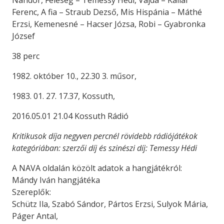
Nándor, Feleség – Temessy Hédi, Vajda – Kállai
Ferenc, A fia – Straub Dezső, Mis Hispánia – Máthé
Erzsi, Kemenesné – Hacser Józsa, Robi – Gyabronka
József
38 perc
1982. október 10., 22.30 3. műsor,
1983. 01. 27. 17.37, Kossuth,
2016.05.01 21.04 Kossuth Rádió
Kritikusok díja negyven percnél rövidebb rádiójátékok
kategóriában: szerzői díj és
szinészi díj: Temessy Hédi
A NAVA oldalán közölt adatok a hangjátékról:
Mándy Iván hangjátéka
Szereplők:
Schütz Ila, Szabó Sándor, Pártos Erzsi, Sulyok Mária,
Páger Antal,