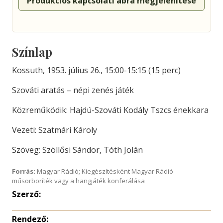
Produkciós kapcsolati ábra megjelenítése
Színlap
Kossuth, 1953. július 26., 15:00-15:15 (15 perc)
Szováti aratás – népi zenés játék
Közreműködik: Hajdú-Szováti Kodály Tszcs énekkara
Vezeti: Szatmári Károly
Szöveg: Szöllősi Sándor, Tóth Jolán
Forrás:
Magyar Rádió; Kiegészítésként Magyar Rádió
műsorboríték vagy a hangjáték konferálása
Szerző:
Rendező: