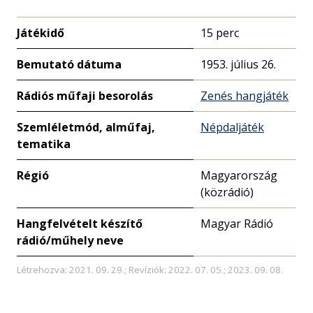
Játékidő
15 perc
Bemutató dátuma
1953. július 26.
Rádiós műfaji besorolás
Zenés hangjáték
Szemléletmód, alműfaj,
Népdaljáték
tematika
Régió
Magyarország
(közrádió)
Hangfelvételt készítő
Magyar Rádió
rádió/műhely neve
Létrehozva: 2021. 09. 29.; Revíziók: 2022. 07. 05.; 2023. 09. 08.