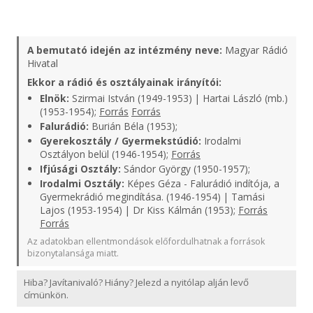
A bemutató idején az intézmény neve:
Magyar Rádió
Hivatal
Ekkor a rádió és osztályainak irányítói:
Elnök:
Szirmai István (1949-1953) | Hartai László (mb.)
(1953-1954);
Forrás
Forrás
Falurádió:
Burián Béla (1953);
Gyerekosztály / Gyermekstúdió:
Irodalmi
Osztályon belül (1946-1954);
Forrás
Ifjúsági Osztály:
Sándor György (1950-1957);
Irodalmi Osztály:
Képes Géza - Falurádió indítója, a
Gyermekrádió megindítása. (1946-1954) | Tamási
Lajos (1953-1954) | Dr Kiss Kálmán (1953);
Forrás
Forrás
Az adatokban ellentmondások előfordulhatnak a források
bizonytalansága miatt.
Hiba? Javítanivaló? Hiány? Jelezd a nyitólap alján levő
címünkön.