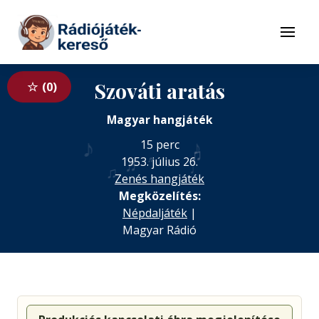
Tovább a navigációhoz
Tovább a tartalomhoz
Menü
Szováti aratás
0
Magyar hangjáték
♪
♪
15 perc
♫
♬
♬
1953. július 26.
♪
♩
♫
Zenés hangjáték
Megközelítés:
Népdaljáték
|
Magyar Rádió