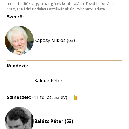
műsorboríték vagy a hangjáték konferálása; További forrás a
Magyar Rádió Irodalmi Osztályának ún. "Skontró" adatai
Szerző:
Kaposy Miklós (63)
Rendező:
Kalmár Péter
Színészek:
(11 fő, átl. 53 év)
Életkori
eloszlás
nagyítása
Balázs Péter (53)