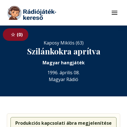
Tovább a navigációhoz
Tovább a tartalomhoz
Menü
0
Kaposy Miklós (63)
Szilánkokra aprítva
Magyar hangjáték
1996. április 08.
Magyar Rádió
Produkciós kapcsolati ábra megjelenítése