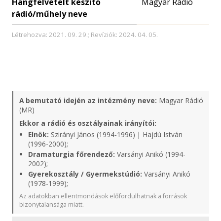
Hangfelvételt készítő
Magyar Rádió
rádió/műhely neve
Létrehozva: 2021. 09. 29.; Revíziók: 2024. 04. 05.
A bemutató idején az intézmény neve:
Magyar Rádió
(MR)
Ekkor a rádió és osztályainak irányítói:
Elnök:
Szirányi János (1994-1996) | Hajdú István
(1996-2000);
Dramaturgia főrendező:
Varsányi Anikó (1994-
2002);
Gyerekosztály / Gyermekstúdió:
Varsányi Anikó
(1978-1999);
Az adatokban ellentmondások előfordulhatnak a források
bizonytalansága miatt.