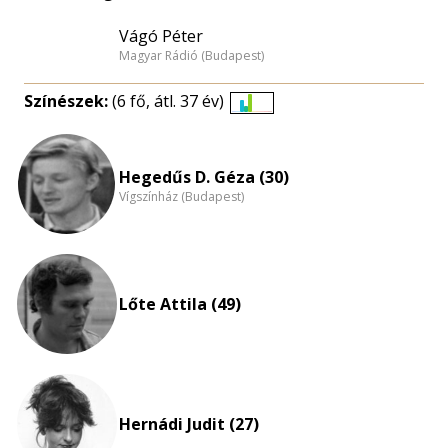
Vágó Péter
Magyar Rádió (Budapest)
Színészek:
(6 fő, átl. 37 év)
Életkori
eloszlás
nagyítása
Hegedűs D. Géza (30)
Vígszínház (Budapest)
Lőte Attila (49)
Hernádi Judit (27)