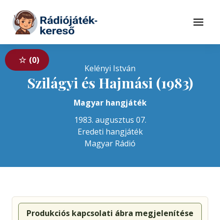
Tovább a navigációhoz
Tovább a tartalomhoz
Menü
0
Kelényi István
Szilágyi és Hajmási (1983)
Magyar hangjáték
1983. augusztus 07.
Eredeti hangjáték
Magyar Rádió
Produkciós kapcsolati ábra megjelenítése