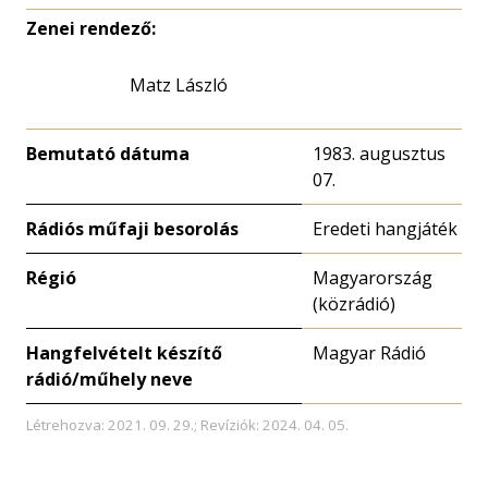
Zenei rendező:
Matz László
Bemutató dátuma
1983. augusztus
07.
Rádiós műfaji besorolás
Eredeti hangjáték
Régió
Magyarország
(közrádió)
Hangfelvételt készítő
Magyar Rádió
rádió/műhely neve
Létrehozva: 2021. 09. 29.; Revíziók: 2024. 04. 05.