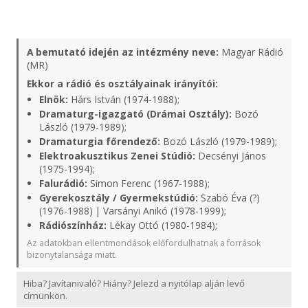
A bemutató idején az intézmény neve:
Magyar Rádió
(MR)
Ekkor a rádió és osztályainak irányítói:
Elnök:
Hárs István (1974-1988);
Dramaturg-igazgató (Drámai Osztály):
Bozó
László (1979-1989);
Dramaturgia főrendező:
Bozó László (1979-1989);
Elektroakusztikus Zenei Stúdió:
Decsényi János
(1975-1994);
Falurádió:
Simon Ferenc (1967-1988);
Gyerekosztály / Gyermekstúdió:
Szabó Éva (?)
(1976-1988) | Varsányi Anikó (1978-1999);
Rádiószínház:
Lékay Ottó (1980-1984);
Az adatokban ellentmondások előfordulhatnak a források
bizonytalansága miatt.
Hiba? Javítanivaló? Hiány? Jelezd a nyitólap alján levő
címünkön.