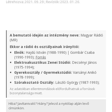
Létrehozva: 2021. 09. 29.; Revíziók: 2023. 01. 26.
A bemutató idején az intézmény neve:
Magyar Rádió
(MR)
Ekkor a rádió és osztályainak irányítói:
Elnök:
Hajdú István (1988-1990) | Gombár Csaba
(1990-1993);
Forrás
Elektroakusztikus Zenei Stúdió:
Decsényi János
(1975-1994);
Gyerekosztály / Gyermekstúdió:
Varsányi Anikó
(1978-1999);
Szórakoztató Osztály:
László György (1987-1993);
Az adatokban ellentmondások előfordulhatnak a források
bizonytalansága miatt.
Hiba? Javítanivaló? Hiány? Jelezd a nyitólap alján levő
címünkön.