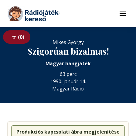
Tovább a navigációhoz
Tovább a tartalomhoz
Menü
0
Mikes György
Szigorúan bizalmas!
Magyar hangjáték
63 perc
1990. január 14.
Magyar Rádió
Produkciós kapcsolati ábra megjelenítése