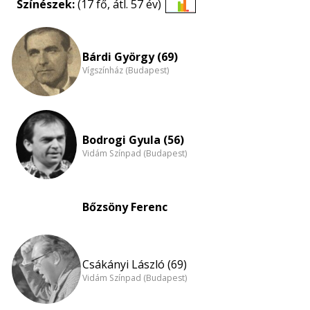
Színészek:
(17 fő, átl. 57 év)
Életkori
eloszlás
nagyítása
Bárdi György (69)
Vígszínház (Budapest)
Bodrogi Gyula (56)
Vidám Színpad (Budapest)
Bőzsöny Ferenc
Csákányi László (69)
Vidám Színpad (Budapest)