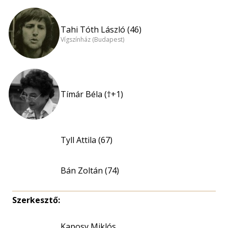
Tahi Tóth László (46)
Vígszínház (Budapest)
Tímár Béla (†+1)
Tyll Attila (67)
Bán Zoltán (74)
Szerkesztő:
Kaposy Miklós