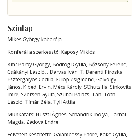
Színlap
Mikes György kabaréja
Konferál a szerkesztő: Kaposy Miklós
Km.: Bárdy György, Bodrogi Gyula, Bőzsöny Ferenc,
Csákányi László, , Darvas Iván, T. Derenti Piroska,
Esztergályos Cecília, Fülöp Zsigmond, Gálvölgyi
János, Kibédi Ervin, Mécs Károly, SChütz Ila, Sinkovits
Imre, SZersén Gyula, Szuhai Balázs, Tahi Tóth
László, Tímár Béla, Tyll Attila
Munkatárs: Huszti Ágnes, Schandrik Ibolya, Tarnai
Magda, Zádova Endre
Felvételt készítette: Galambossy Endre, Kakó Gyula,