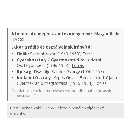
A bemutató idején az intézmény neve:
Magyar Rádió
Hivatal
Ekkor a rádió és osztályainak irányítói:
Elnök:
Szirmai István (1949-1953);
Forrás
Gyerekosztály / Gyermekstúdió:
Irodalmi
Osztályon belül (1946-1954);
Forrás
Ifjúsági Osztály:
Sándor György (1950-1957);
Irodalmi Osztály:
Képes Géza - Falurádió indítója, a
Gyermekrádió megindítása. (1946-1954);
Forrás
Az adatokban ellentmondások előfordulhatnak a források
bizonytalansága miatt.
Hiba? Javítanivaló? Hiány? Jelezd a nyitólap alján levő
címünkön.