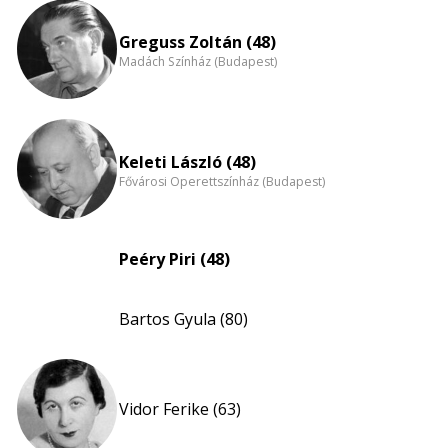
eloszlás
nagyítása
Greguss Zoltán (48)
Madách Színház (Budapest)
Keleti László (48)
Fővárosi Operettszínház (Budapest)
Peéry Piri (48)
Bartos Gyula (80)
Vidor Ferike (63)