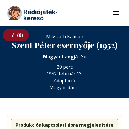
Tovább a navigációhoz
Tovább a tartalomhoz
Menü
0
Mikszáth Kálmán
Szent Péter esernyője (1952)
Magyar hangjáték
20 perc
1952. február 13.
Adaptáció
Magyar Rádió
Produkciós kapcsolati ábra megjelenítése