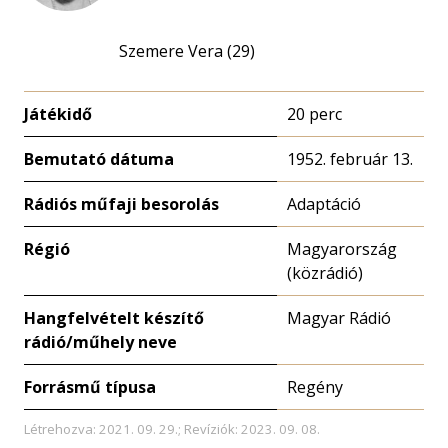
Szemere Vera (29)
Játékidő
20 perc
Bemutató dátuma
1952. február 13.
Rádiós műfaji besorolás
Adaptáció
Régió
Magyarország
(közrádió)
Hangfelvételt készítő
Magyar Rádió
rádió/műhely neve
Forrásmű típusa
Regény
Létrehozva: 2021. 09. 29.; Revíziók: 2023. 09. 08.