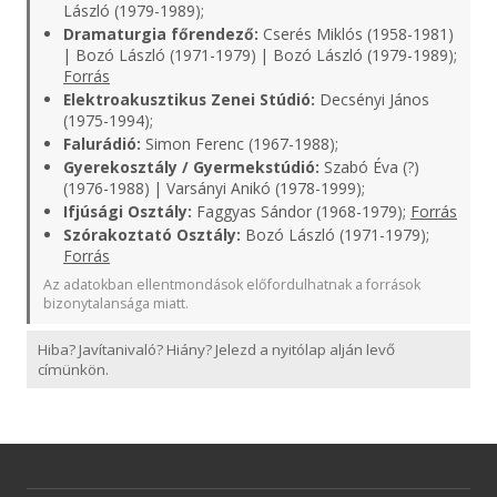
László (1979-1989);
Dramaturgia főrendező:
Cserés Miklós (1958-1981)
| Bozó László (1971-1979) | Bozó László (1979-1989);
Forrás
Elektroakusztikus Zenei Stúdió:
Decsényi János
(1975-1994);
Falurádió:
Simon Ferenc (1967-1988);
Gyerekosztály / Gyermekstúdió:
Szabó Éva (?)
(1976-1988) | Varsányi Anikó (1978-1999);
Ifjúsági Osztály:
Faggyas Sándor (1968-1979);
Forrás
Szórakoztató Osztály:
Bozó László (1971-1979);
Forrás
Az adatokban ellentmondások előfordulhatnak a források
bizonytalansága miatt.
Hiba? Javítanivaló? Hiány? Jelezd a nyitólap alján levő
címünkön.