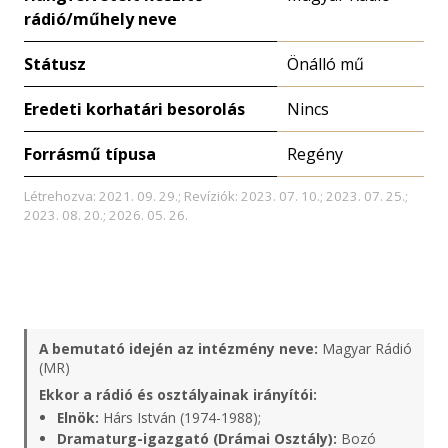
rádió/műhely neve
Státusz
Önálló mű
Eredeti korhatári besorolás
Nincs
Forrásmű típusa
Regény
Létrehozva: 2021. 09. 29.; Revíziók: 2023. 07. 10.; 2023. 07. 25.;
2023. 08. 20.; 2026. 05. 26.
A bemutató idején az intézmény neve:
Magyar Rádió
(MR)
Ekkor a rádió és osztályainak irányítói:
Elnök:
Hárs István (1974-1988);
Dramaturg-igazgató (Drámai Osztály):
Bozó