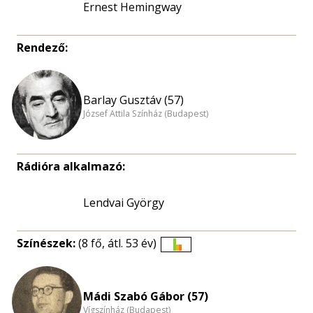
Ernest Hemingway
Rendező:
Barlay Gusztáv (57)
József Attila Színház (Budapest)
Rádióra alkalmazó:
Lendvai György
Színészek:
(8 fő, átl. 53 év)
Életkori
eloszlás
nagyítása
Mádi Szabó Gábor (57)
Vígszínház (Budapest)