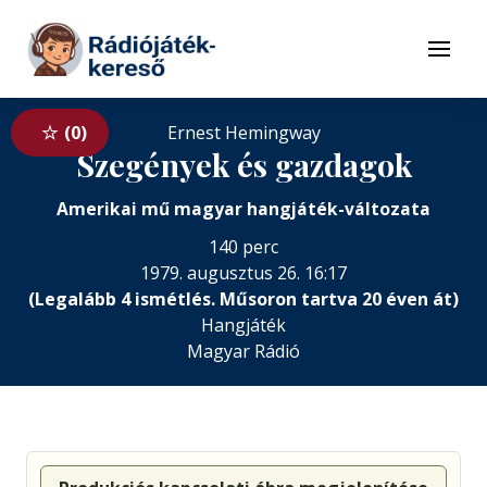
Tovább a navigációhoz
Tovább a tartalomhoz
Menü
0
Ernest Hemingway
Szegények és gazdagok
Amerikai mű magyar hangjáték-változata
140 perc
1979. augusztus 26. 16:17
(Legalább 4 ismétlés. Műsoron tartva 20 éven át)
Hangjáték
Magyar Rádió