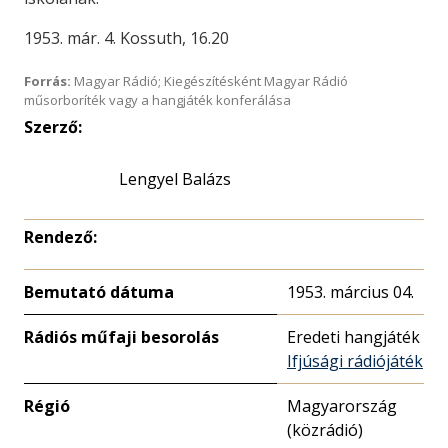
1953. már. 4. Kossuth, 16.20
Forrás:
Magyar Rádió; Kiegészítésként Magyar Rádió
műsorboríték vagy a hangjáték konferálása
Szerző:
Lengyel Balázs
Rendező:
Bemutató dátuma
1953. március 04.
Rádiós műfaji besorolás
Eredeti hangjáték
Ifjúsági rádiójáték
Régió
Magyarország
(közrádió)