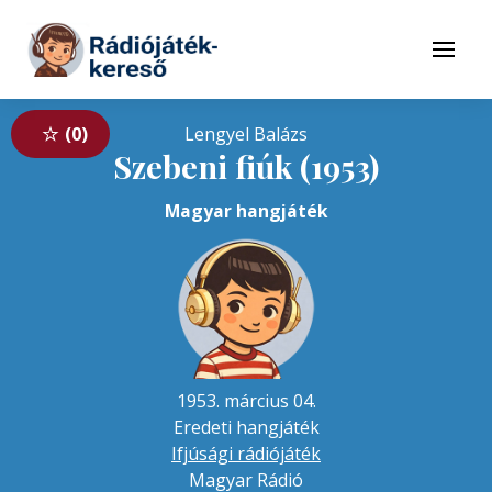
Tovább a navigációhoz
Tovább a tartalomhoz
Menü
0
Lengyel Balázs
Szebeni fiúk (1953)
Magyar hangjáték
1953. március 04.
Eredeti hangjáték
Ifjúsági rádiójáték
Magyar Rádió