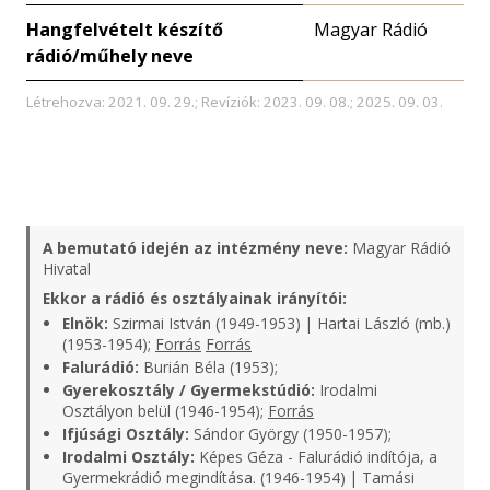
Hangfelvételt készítő
Magyar Rádió
rádió/műhely neve
Létrehozva: 2021. 09. 29.; Revíziók: 2023. 09. 08.; 2025. 09. 03.
A bemutató idején az intézmény neve:
Magyar Rádió
Hivatal
Ekkor a rádió és osztályainak irányítói:
Elnök:
Szirmai István (1949-1953) | Hartai László (mb.)
(1953-1954);
Forrás
Forrás
Falurádió:
Burián Béla (1953);
Gyerekosztály / Gyermekstúdió:
Irodalmi
Osztályon belül (1946-1954);
Forrás
Ifjúsági Osztály:
Sándor György (1950-1957);
Irodalmi Osztály:
Képes Géza - Falurádió indítója, a
Gyermekrádió megindítása. (1946-1954) | Tamási