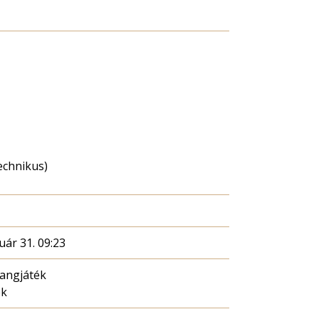
echnikus)
uár 31. 09:23
hangjáték
ék