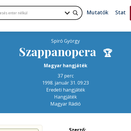
Mutatók
Stat
Spiró György
Szappanopera
🏆
Magyar hangjáték
37 perc
1998. január 31. 09:23
Eredeti hangjáték
Hangjáték
Magyar Rádió
Szerző: