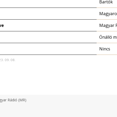
Bartók
Magyaror
ve
Magyar 
Önálló 
Nincs
23. 09. 08.
yar Rádió (MR)