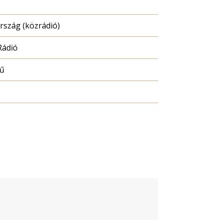
szág (közrádió)
Rádió
mű