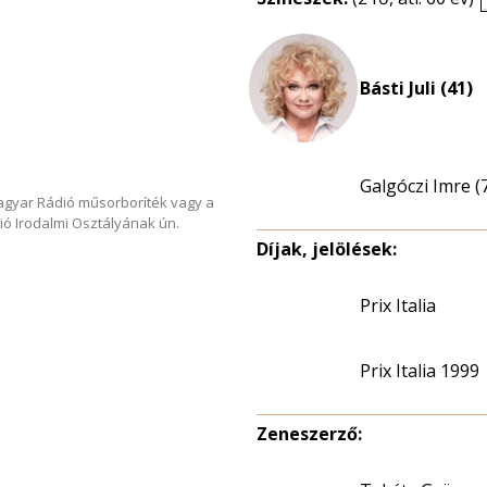
Básti Juli (41)
Galgóczi Imre (
Magyar Rádió műsorboríték vagy a
ió Irodalmi Osztályának ún.
Díjak, jelölések:
Prix Italia
Prix Italia 1999
Zeneszerző: