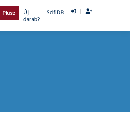
|
Új
ScifiDB
Plusz
darab?