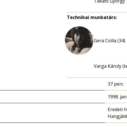
Takáts György
Technikai munkatárs:
Gera Csilla (34)
Varga Károly (t
37 perc
1998. jan
Eredeti 
Hangját