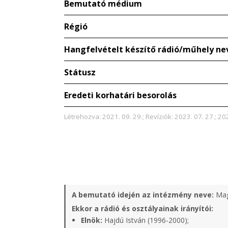
Bemutató médium
Régió
Hangfelvételt készítő rádió/műhely ne
Státusz
Eredeti korhatári besorolás
Létrehozva: 2021. 09. 29.; Revíziók: 2023. 07. 27.; 20
A bemutató idején az intézmény neve:
Mag
Ekkor a rádió és osztályainak irányítói:
Elnök:
Hajdú István (1996-2000);