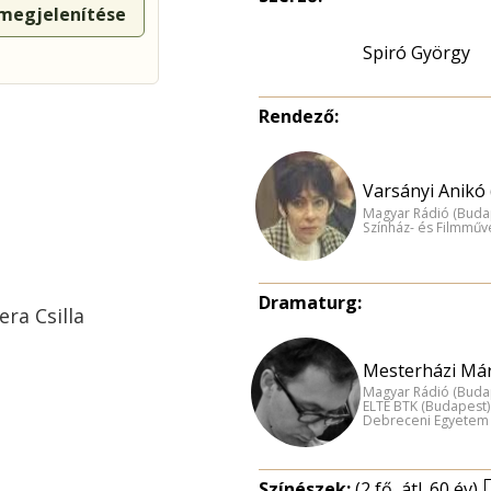
 megjelenítése
Spiró György
Rendező:
Varsányi Anikó 
Magyar Rádió (Buda
Színház- és Filmműv
Dramaturg:
era Csilla
Mesterházi Már
Magyar Rádió (Buda
ELTE BTK (Budapest)
Debreceni Egyetem
Színészek:
(2 fő, átl. 60 év)