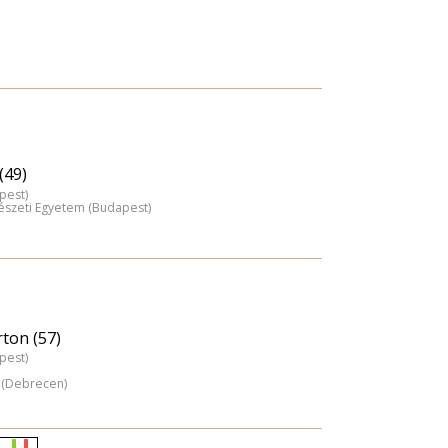
(49)
pest)
észeti Egyetem (Budapest)
ton (57)
pest)
 (Debrecen)