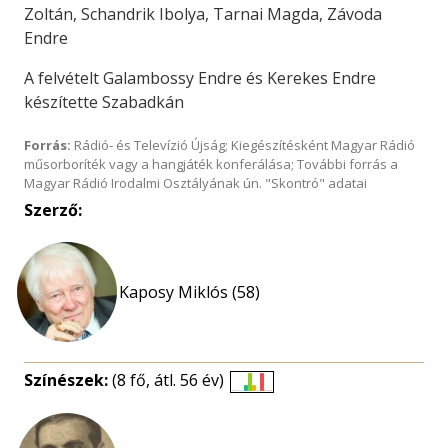
Zoltán, Schandrik Ibolya, Tarnai Magda, Závoda
Endre
A felvételt Galambossy Endre és Kerekes Endre
készítette Szabadkán
Forrás:
Rádió- és Televízió Újság; Kiegészítésként Magyar Rádió
műsorboríték vagy a hangjáték konferálása; További forrás a
Magyar Rádió Irodalmi Osztályának ún. "Skontró" adatai
Szerző:
Kaposy Miklós (58)
Színészek:
(8 fő, átl. 56 év)
Életkori
eloszlás