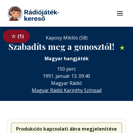
Tovább a navigációhoz
Tovább a tartalomhoz
Menü
1
Kaposy Miklós (58)
Szabadíts meg a gonosztól!
★
Magyar hangjáték
150 perc
1991. január 13. 09:40
Magyar Rádió
Magyar Rádió Karinthy Színpad
Produkciós kapcsolati ábra megjelenítése