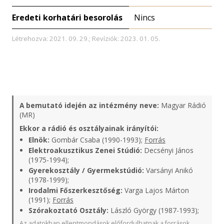
Eredeti korhatári besorolás
Nincs
Létrehozva: 2021. 09. 29.; Revíziók: 2023. 01. 05.
A bemutató idején az intézmény neve:
Magyar Rádió
(MR)
Ekkor a rádió és osztályainak irányítói:
Elnök:
Gombár Csaba (1990-1993);
Forrás
Elektroakusztikus Zenei Stúdió:
Decsényi János
(1975-1994);
Gyerekosztály / Gyermekstúdió:
Varsányi Anikó
(1978-1999);
Irodalmi Főszerkesztőség:
Varga Lajos Márton
(1991);
Forrás
Szórakoztató Osztály:
László György (1987-1993);
Az adatokban ellentmondások előfordulhatnak a források