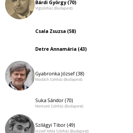
nagyítása
Bárdi György (70)
Vígszínház (Budapest)
Csala Zsuzsa (58)
Detre Annamária (43)
Gyabronka József (38)
Madách Színház (Budapest)
Suka Sándor (70)
Nemzeti Színház (Budapest)
Szilágyi Tibor (49)
József Attila Színház (Budapest)