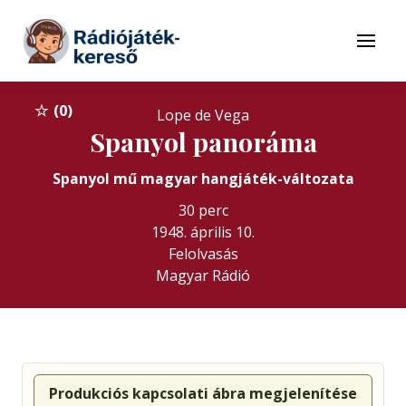
Tovább a navigációhoz
Tovább a tartalomhoz
Menü
0
Lope de Vega
Spanyol panoráma
Spanyol mű magyar hangjáték-változata
30 perc
1948. április 10.
Felolvasás
Magyar Rádió
Produkciós kapcsolati ábra megjelenítése