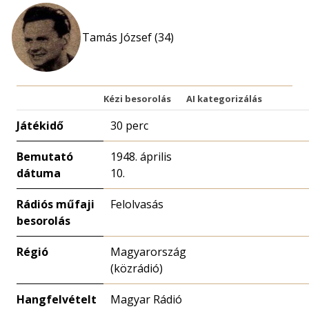
Tamás József (34)
Kézi besorolás
AI kategorizálás
Játékidő
30 perc
Bemutató
1948. április
dátuma
10.
Rádiós műfaji
Felolvasás
besorolás
Régió
Magyarország
(közrádió)
Hangfelvételt
Magyar Rádió