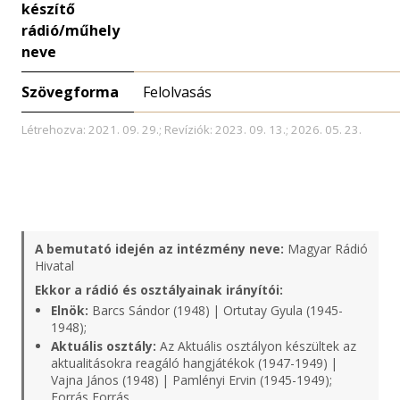
készítő
rádió/műhely
neve
Szövegforma
Felolvasás
Létrehozva: 2021. 09. 29.; Revíziók: 2023. 09. 13.; 2026. 05. 23.
A bemutató idején az intézmény neve:
Magyar Rádió
Hivatal
Ekkor a rádió és osztályainak irányítói:
Elnök:
Barcs Sándor (1948) | Ortutay Gyula (1945-
1948);
Aktuális osztály:
Az Aktuális osztályon készültek az
aktualitásokra reagáló hangjátékok (1947-1949) |
Vajna János (1948) | Pamlényi Ervin (1945-1949);
Forrás
Forrás