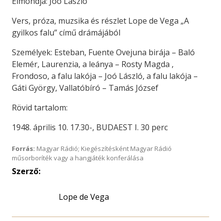
Elmondja: Joó László
Vers, próza, muzsika és részlet Lope de Vega „A
gyilkos falu” című drámájából
Személyek: Esteban, Fuente Ovejuna birája – Baló
Elemér, Laurenzia, a leánya – Rosty Magda ,
Frondoso, a falu lakója – Joó László, a falu lakója –
Gáti György, Vallatóbíró – Tamás József
Rövid tartalom:
1948. április 10. 17.30-, BUDAEST I. 30 perc
Forrás:
Magyar Rádió; Kiegészítésként Magyar Rádió
műsorboríték vagy a hangjáték konferálása
Szerző:
Lope de Vega