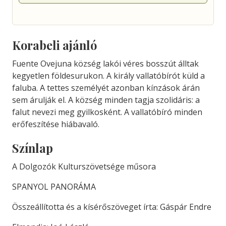
Korabeli ajánló
Fuente Ovejuna község lakói véres bosszút álltak
kegyetlen földesurukon. A király vallatóbírót küld a
faluba. A tettes személyét azonban kínzások árán
sem árulják el. A község minden tagja szolidáris: a
falut nevezi meg gyilkosként. A vallatóbíró minden
erőfeszítése hiábavaló.
Színlap
A Dolgozók Kulturszövetsége műsora
SPANYOL PANORÁMA
Összeállította és a kísérőszöveget írta: Gáspár Endre