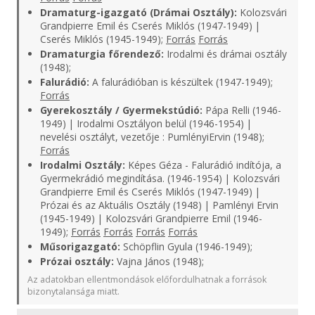
Dramaturg-igazgató (Drámai Osztály):
Kolozsvári
Grandpierre Emil és Cserés Miklós (1947-1949) |
Cserés Miklós (1945-1949);
Forrás
Forrás
Dramaturgia főrendező:
Irodalmi és drámai osztály
(1948);
Falurádió:
A falurádióban is készültek (1947-1949);
Forrás
Gyerekosztály / Gyermekstúdió:
Pápa Relli (1946-
1949) | Irodalmi Osztályon belül (1946-1954) |
nevelési osztályt, vezetője : PumlényiErvin (1948);
Forrás
Irodalmi Osztály:
Képes Géza - Falurádió indítója, a
Gyermekrádió megindítása. (1946-1954) | Kolozsvári
Grandpierre Emil és Cserés Miklós (1947-1949) |
Prózai és az Aktuális Osztály (1948) | Pamlényi Ervin
(1945-1949) | Kolozsvári Grandpierre Emil (1946-
1949);
Forrás
Forrás
Forrás
Forrás
Műsorigazgató:
Schöpflin Gyula (1946-1949);
Prózai osztály:
Vajna János (1948);
Az adatokban ellentmondások előfordulhatnak a források
bizonytalansága miatt.