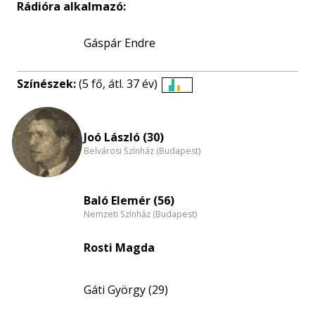
Rádióra alkalmazó:
Gáspár Endre
Színészek:
(5 fő, átl. 37 év)
Életkori
eloszlás
nagyítása
Joó László (30)
Belvárosi Színház (Budapest)
Baló Elemér (56)
Nemzeti Színház (Budapest)
Rosti Magda
Gáti György (29)