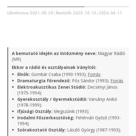
Létrehozva: 2021. 09. 29.; Revíziók: 2023. 10. 13.; 2024. 04. 11.
A bemutató idején az intézmény neve:
Magyar Rádió
(MR)
Ekkor a rádió és osztályainak irányítói:
Elnök:
Gombár Csaba (1990-1993);
Forrás
Dramaturgia főrendező:
Pós Sándor (1993);
Forrás
Elektroakusztikus Zenei Stúdió:
Decsényi János
(1975-1994);
Gyerekosztály / Gyermekstúdió:
Varsányi Anikó
(1978-1999);
Ifjúsági Osztály:
Megszűnik (1993);
Irodalmi Főszerkesztőség:
Fehérvári Győző (1993-
1994);
Szórakoztató Osztály:
László György (1987-1993);