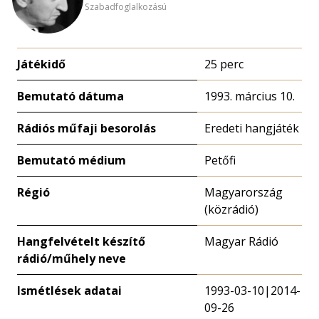
Szabadfoglalkozású
Játékidő
25 perc
Bemutató dátuma
1993. március 10.
Rádiós műfaji besorolás
Eredeti hangjáték
Bemutató médium
Petőfi
Régió
Magyarország
(közrádió)
Hangfelvételt készítő
Magyar Rádió
rádió/műhely neve
Ismétlések adatai
1993-03-10|2014-
09-26