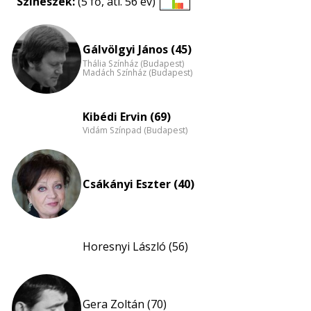
Színészek:
(5 fő, átl. 56 év)
Életkori
eloszlás
nagyítása
Gálvölgyi János (45)
Thália Színház (Budapest)
Madách Színház (Budapest)
Kibédi Ervin (69)
Vidám Színpad (Budapest)
Csákányi Eszter (40)
Horesnyi László (56)
Gera Zoltán (70)