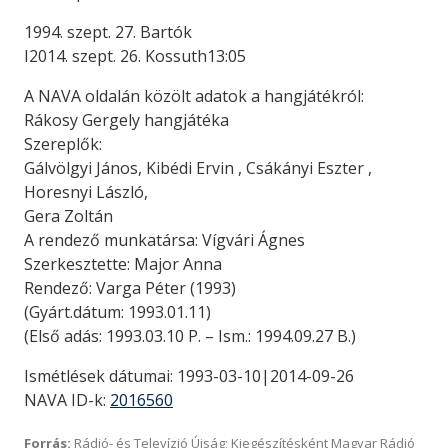
1994. szept. 27. Bartók
I2014. szept. 26. Kossuth13:05
A NAVA oldalán közölt adatok a hangjátékról:
Rákosy Gergely hangjátéka
Szereplők:
Gálvölgyi János, Kibédi Ervin , Csákányi Eszter ,
Horesnyi László,
Gera Zoltán
A rendező munkatársa: Vígvári Ágnes
Szerkesztette: Major Anna
Rendező: Varga Péter (1993)
(Gyárt.dátum: 1993.01.11)
(Első adás: 1993.03.10 P. – Ism.: 1994.09.27 B.)
Ismétlések dátumai: 1993-03-10|2014-09-26
NAVA ID-k:
2016560
Forrás:
Rádió- és Televízió Újság; Kiegészítésként Magyar Rádió