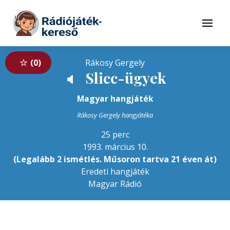
Tovább a navigációhoz
Tovább a tartalomhoz
Menü
0
Rákosy Gergely
Slicc-ügyek
🔈
Magyar hangjáték
Rákosy Gergely hangjátéka
25 perc
1993. március 10.
(Legalább 2 ismétlés. Műsoron tartva 21 éven át)
Eredeti hangjáték
Magyar Rádió