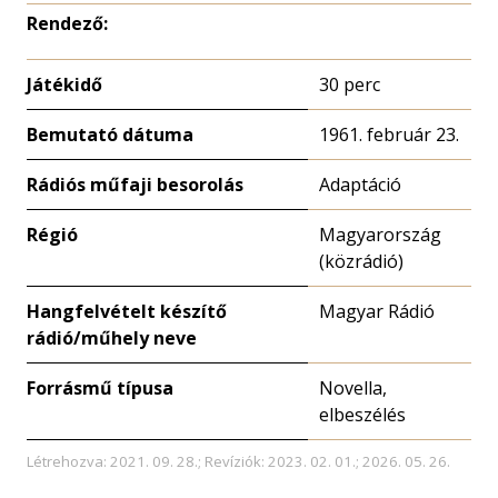
Rendező:
Játékidő
30 perc
Bemutató dátuma
1961. február 23.
Rádiós műfaji besorolás
Adaptáció
Régió
Magyarország
(közrádió)
Hangfelvételt készítő
Magyar Rádió
rádió/műhely neve
Forrásmű típusa
Novella,
elbeszélés
Létrehozva: 2021. 09. 28.; Revíziók: 2023. 02. 01.; 2026. 05. 26.