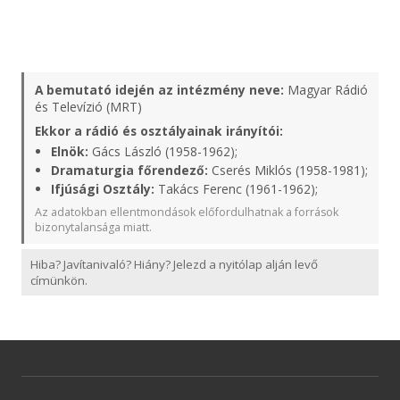
A bemutató idején az intézmény neve:
Magyar Rádió
és Televízió (MRT)
Ekkor a rádió és osztályainak irányítói:
Elnök:
Gács László (1958-1962);
Dramaturgia főrendező:
Cserés Miklós (1958-1981);
Ifjúsági Osztály:
Takács Ferenc (1961-1962);
Az adatokban ellentmondások előfordulhatnak a források
bizonytalansága miatt.
Hiba? Javítanivaló? Hiány? Jelezd a nyitólap alján levő
címünkön.