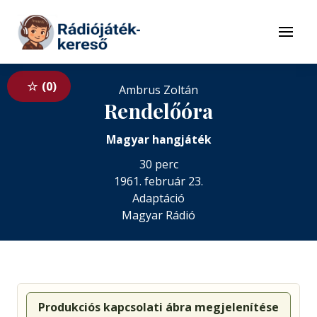
Tovább a navigációhoz
Tovább a tartalomhoz
Menü
0
Ambrus Zoltán
Rendelőóra
Magyar hangjáték
30 perc
1961. február 23.
Adaptáció
Magyar Rádió
Produkciós kapcsolati ábra megjelenítése