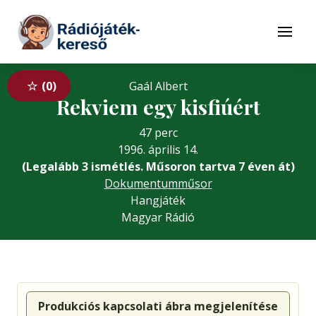
Tovább a navigációhoz
Tovább a tartalomhoz
Menü
0
Gaál Albert
Rekviem egy kisfiúért
47 perc
1996. április 14.
(Legalább 3 ismétlés. Műsoron tartva 7 éven át)
Dokumentumműsor
Hangjáték
Magyar Rádió
Produkciós kapcsolati ábra megjelenítése