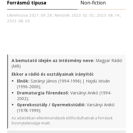
Forrásmű típusa
Non-fiction
Létrehozva: 2021. 09. 28.; Revíziók: 2023. 02. 02.; 2023. 08. 14.;
2023. 08. 29.
A bemutató idején az intézmény neve:
Magyar Rádió
(MR)
Ekkor a rádió és osztályainak irányítói:
Elnök:
Szirányi János (1994-1996) | Hajdú István
(1996-2000);
Dramaturgia főrendező:
Varsányi Anikó (1994-
2002);
Gyerekosztály / Gyermekstúdió:
Varsányi Anikó
(1978-1999);
Az adatokban ellentmondások előfordulhatnak a források
bizonytalansága miatt.