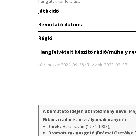
hangjáték konferálása
Játékidő
Bemutató dátuma
Régió
Hangfelvételt készítő rádió/műhely ne
Létrehozva: 2021. 09. 28.; Revíziók: 2023. 02. 07.
A bemutató idején az intézmény neve:
Mag
Ekkor a rádió és osztályainak irányítói:
Elnök:
Hárs István (1974-1988);
Dramaturg-igazgató (Drámai Osztály):
B