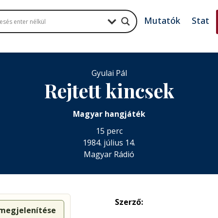
Mutatók
Stat
Gyulai Pál
Rejtett kincsek
Magyar hangjáték
15 perc
1984. július 14.
Magyar Rádió
Szerző:
 megjelenítése