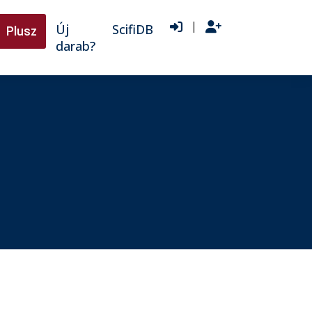
|
Új
ScifiDB
Plusz
darab?