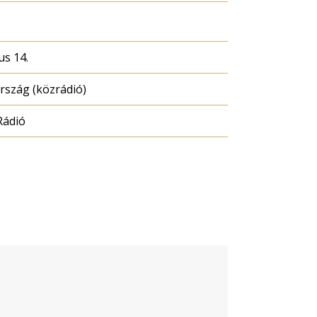
us 14.
szág (közrádió)
Rádió