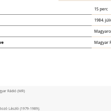
15 perc
1984. júli
Magyaror
ve
Magyar 
yar Rádió (MR)
ozó László (1979-1989);