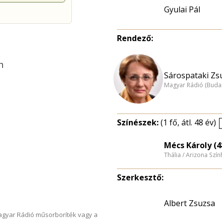
Gyulai Pál
Rendező:
h
Sárospataki Zs
Magyar Rádió (Buda
Színészek:
(1 fő, átl. 48 év)
Mécs Károly (4
Thália / Arizona Szí
Szerkesztő:
Albert Zsuzsa
Magyar Rádió műsorboríték vagy a