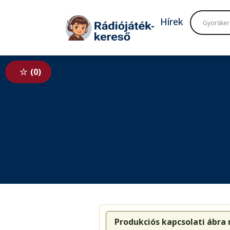
Tovább a navigációhoz
Tovább a tartalomhoz
Hírek
0
Produkciós kapcsolati ábra