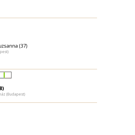
uzsanna (37)
pest)
Életkori
eloszlás
8)
nház (Budapest)
nagyítása