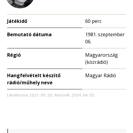
Játékidő
60 perc
Bemutató dátuma
1981. szeptember
06.
Régió
Magyarország
(közrádió)
Hangfelvételt készítő
Magyar Rádió
rádió/műhely neve
Létrehozva: 2021. 09. 28.; Revíziók: 2024. 04. 05.