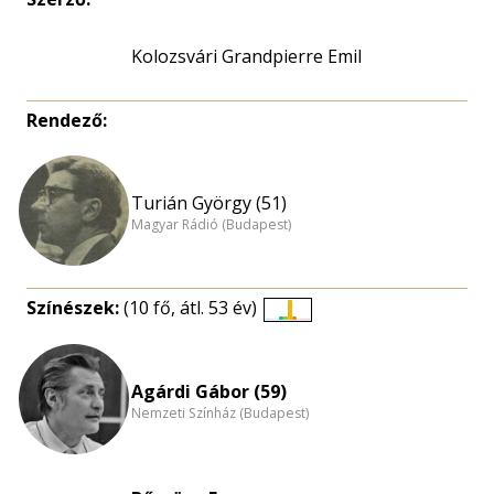
Kolozsvári Grandpierre Emil
Rendező:
Turián György (51)
Magyar Rádió (Budapest)
Színészek:
(10 fő, átl. 53 év)
Életkori
eloszlás
nagyítása
Agárdi Gábor (59)
Nemzeti Színház (Budapest)