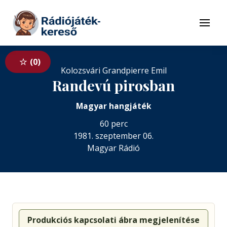
Tovább a navigációhoz
Tovább a tartalomhoz
Menü
0
Kolozsvári Grandpierre Emil
Randevú pirosban
Magyar hangjáték
60 perc
1981. szeptember 06.
Magyar Rádió
Produkciós kapcsolati ábra megjelenítése