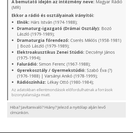
A bemutató idején az intézmény neve:
Magyar Rádió
(MR)
Ekkor a rádió és osztályainak irányítói:
Elnök:
Hárs István (1974-1988);
Dramaturg-igazgató (Drámai Osztály):
Bozó
László (1979-1989);
Dramaturgia főrendező:
Cserés Miklós (1958-1981)
| Bozó László (1979-1989);
Elektroakusztikus Zenei Stúdió:
Decsényi János
(1975-1994);
Falurádió:
Simon Ferenc (1967-1988);
Gyerekosztály / Gyermekstúdió:
Szabó Éva (?)
(1976-1988) | Varsányi Anikó (1978-1999);
Rádiószínház:
Lékay Ottó (1980-1984);
Az adatokban ellentmondások előfordulhatnak a források
bizonytalansága miatt.
Hiba? Javítanivaló? Hiány? Jelezd a nyitólap alján levő
címünkön.