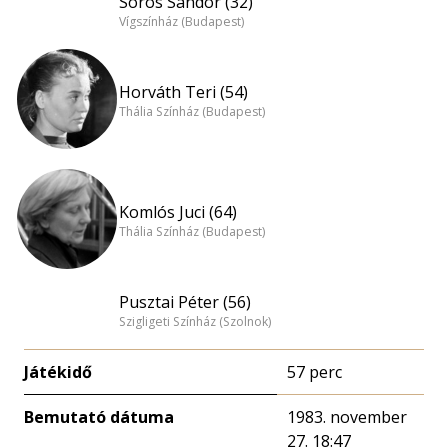
Sörös Sándor (32)
Vígszínház (Budapest)
Horváth Teri (54)
Thália Színház (Budapest)
Komlós Juci (64)
Thália Színház (Budapest)
Pusztai Péter (56)
Szigligeti Színház (Szolnok)
Játékidő
57 perc
Bemutató dátuma
1983. november
27. 18:47