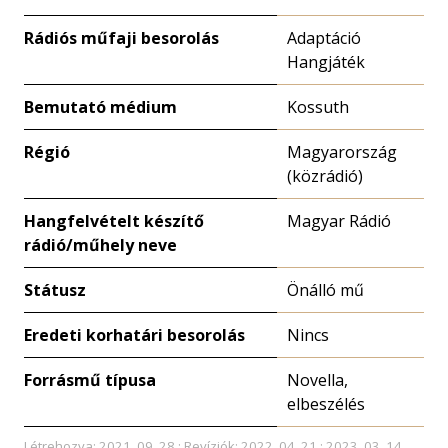
Rádiós műfaji besorolás
Adaptáció
Hangjáték
Bemutató médium
Kossuth
Régió
Magyarország
(közrádió)
Hangfelvételt készítő
Magyar Rádió
rádió/műhely neve
Státusz
Önálló mű
Eredeti korhatári besorolás
Nincs
Forrásmű típusa
Novella,
elbeszélés
Létrehozva: 2021. 09. 28.; Revíziók: 2022. 04. 21.; 2023. 03. 14.