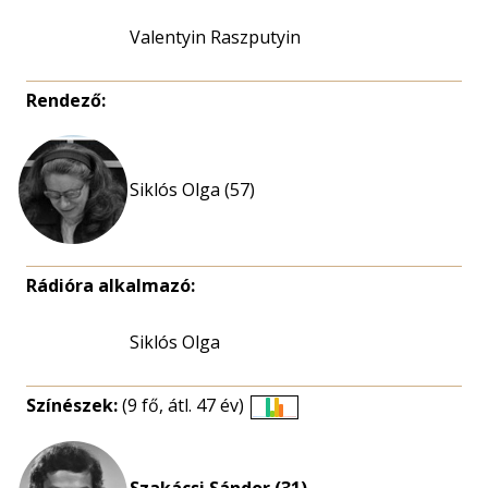
Valentyin Raszputyin
Rendező:
Siklós Olga (57)
Rádióra alkalmazó:
Siklós Olga
Színészek:
(9 fő, átl. 47 év)
Életkori
eloszlás
nagyítása
Szakácsi Sándor (31)