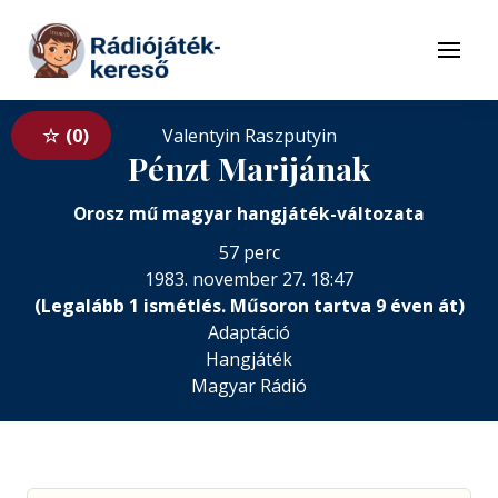
Tovább a navigációhoz
Tovább a tartalomhoz
Menü
0
Valentyin Raszputyin
Pénzt Marijának
Orosz mű magyar hangjáték-változata
57 perc
1983. november 27. 18:47
(Legalább 1 ismétlés. Műsoron tartva 9 éven át)
Adaptáció
Hangjáték
Magyar Rádió