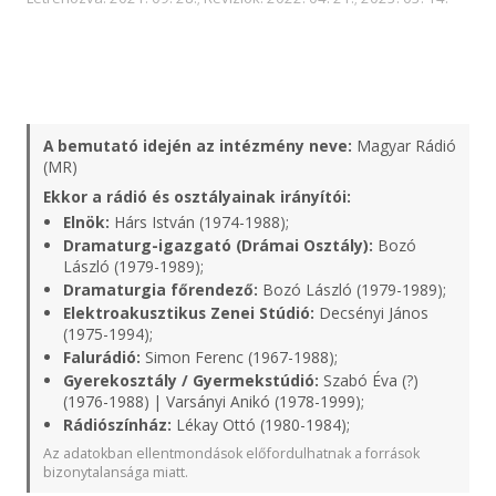
A bemutató idején az intézmény neve:
Magyar Rádió
(MR)
Ekkor a rádió és osztályainak irányítói:
Elnök:
Hárs István (1974-1988);
Dramaturg-igazgató (Drámai Osztály):
Bozó
László (1979-1989);
Dramaturgia főrendező:
Bozó László (1979-1989);
Elektroakusztikus Zenei Stúdió:
Decsényi János
(1975-1994);
Falurádió:
Simon Ferenc (1967-1988);
Gyerekosztály / Gyermekstúdió:
Szabó Éva (?)
(1976-1988) | Varsányi Anikó (1978-1999);
Rádiószínház:
Lékay Ottó (1980-1984);
Az adatokban ellentmondások előfordulhatnak a források
bizonytalansága miatt.